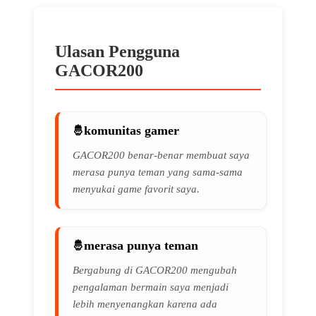
Ulasan Pengguna
GACOR200
komunitas gamer
GACOR200 benar-benar membuat saya
merasa punya teman yang sama-sama
menyukai game favorit saya.
merasa punya teman
Bergabung di GACOR200 mengubah
pengalaman bermain saya menjadi
lebih menyenangkan karena ada