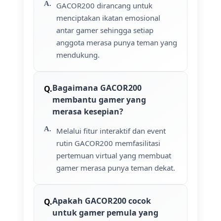
GACOR200 dirancang untuk
menciptakan ikatan emosional
antar gamer sehingga setiap
anggota merasa punya teman yang
mendukung.
Bagaimana GACOR200
membantu gamer yang
merasa kesepian?
Melalui fitur interaktif dan event
rutin GACOR200 memfasilitasi
pertemuan virtual yang membuat
gamer merasa punya teman dekat.
Apakah GACOR200 cocok
untuk gamer pemula yang