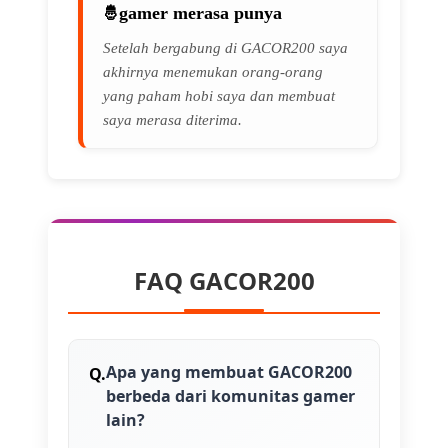
gamer merasa punya
Setelah bergabung di GACOR200 saya
akhirnya menemukan orang-orang
yang paham hobi saya dan membuat
saya merasa diterima.
FAQ GACOR200
Apa yang membuat GACOR200
berbeda dari komunitas gamer
lain?