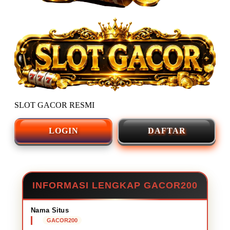
SLOT GACOR RESMI
LOGIN
DAFTAR
INFORMASI LENGKAP GACOR200
Nama Situs
GACOR200