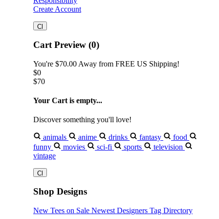
Responsibility
Create Account
Cart Preview (0)
You're
$70.00
Away from
FREE US Shipping!
$0
$70
Your Cart is empty...
Discover something you'll love!
animals
anime
drinks
fantasy
food
funny
movies
sci-fi
sports
television
vintage
Shop Designs
New Tees on Sale
Newest Designers
Tag Directory