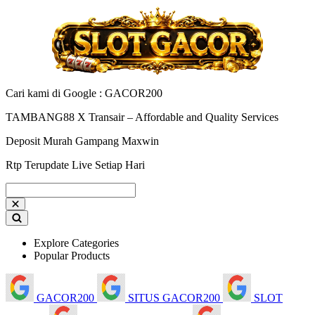
Cari kami di Google : GACOR200
TAMBANG88 X Transair – Affordable and Quality Services
Deposit Murah Gampang Maxwin
Rtp Terupdate Live Setiap Hari
Explore Categories
Popular Products
GACOR200
SITUS GACOR200
SLOT