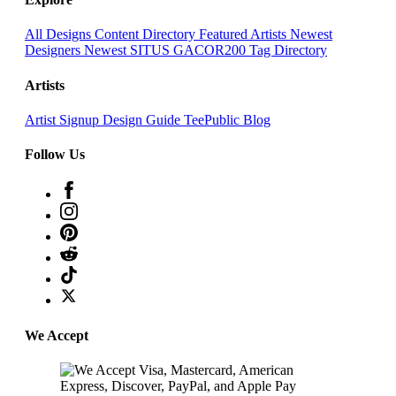
All Designs
Content Directory
Featured Artists
Newest
Designers
Newest SITUS GACOR200
Tag Directory
Artists
Artist Signup
Design Guide
TeePublic Blog
Follow Us
We Accept