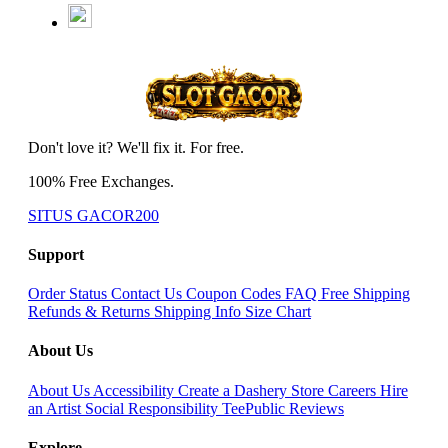
Don't love it? We'll fix it. For free.
100% Free Exchanges.
SITUS GACOR200
Support
Order Status
Contact Us
Coupon Codes
FAQ
Free Shipping
Refunds & Returns
Shipping Info
Size Chart
About Us
About Us
Accessibility
Create a Dashery Store
Careers
Hire
an Artist
Social Responsibility
TeePublic Reviews
Explore