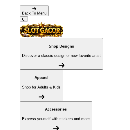
Back To Menu
Shop Designs
Discover a classic design or new favorite artist
Apparel
Shop for Adults & Kids
Accessories
Express yourself with stickers and more