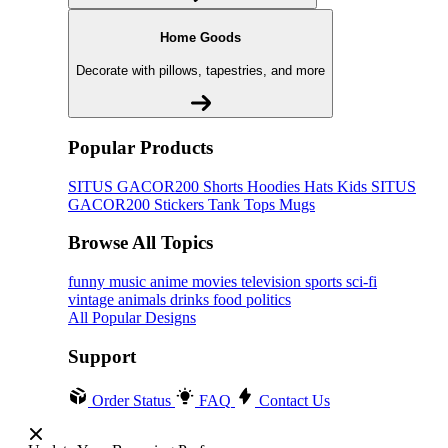
Home Goods
Decorate with pillows, tapestries, and more
Popular Products
SITUS GACOR200
Shorts
Hoodies
Hats
Kids SITUS
GACOR200
Stickers
Tank Tops
Mugs
Browse All Topics
funny
music
anime
movies
television
sports
sci-fi
vintage
animals
drinks
food
politics
All Popular Designs
Support
Order Status
FAQ
Contact Us