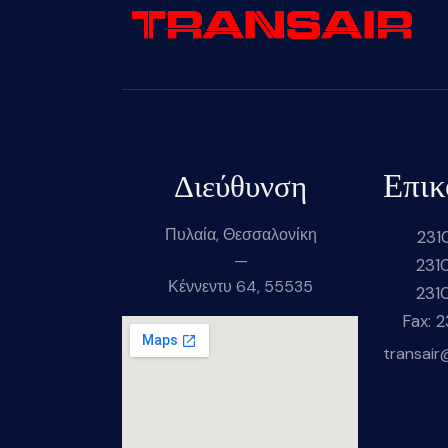
Επικ
Διεύθυνση
Πυλαία, Θεσσαλονίκη
231
—
231
Κέννεντυ 64, 55535
231
Fax: 
transair