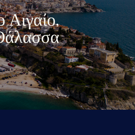
ο Αιγαίο,
 Θάλασσα