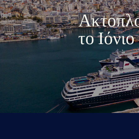
Ακτοπλοι
το Ιόνι