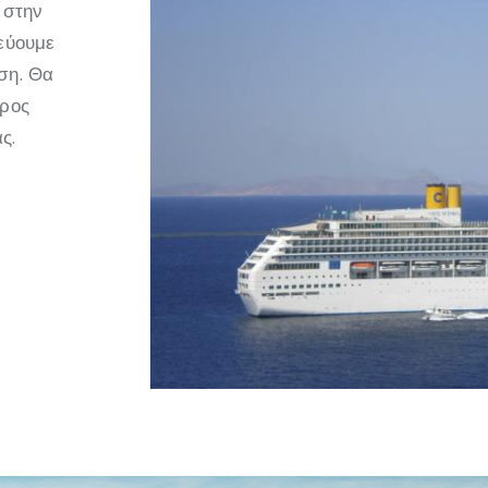
 στην
τεύουμε
ση. Θα
προς
ς.