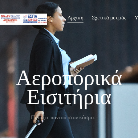
Αρχική
Σχετικά με εμάς
Υ
Αεροπορικά
Εισιτήρια
Πετάξτε παντού στον κόσμο.