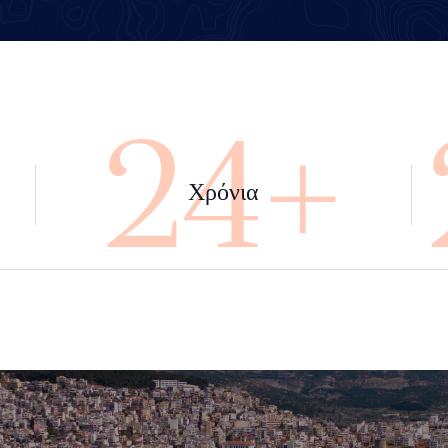
+
45+
Χρόνια