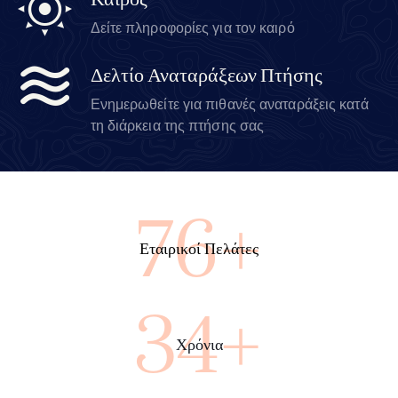
Καιρός
Δείτε πληροφορίες για τον καιρό
Δελτίο Αναταράξεων Πτήσης
Ενημερωθείτε για πιθανές αναταράξεις κατά
τη διάρκεια της πτήσης σας
100+
Εταιρικοί Πελάτες
45+
Χρόνια