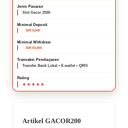
Jenis Pasaran
Slot Gacor 2026
Minimal Deposit
IDR 5,000
Minimal Withdraw
IDR 50,000
Transaksi Pembayaran
Transfer Bank Lokal • E-wallet • QRIS
Rating
Artikel GACOR200