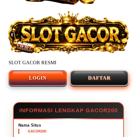
SLOT GACOR RESMI
LOGIN
DAFTAR
INFORMASI LENGKAP GACOR200
Nama Situs
GACOR200