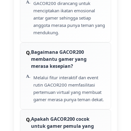
GACOR200 dirancang untuk
menciptakan ikatan emosional
antar gamer sehingga setiap
anggota merasa punya teman yang
mendukung.
Bagaimana GACOR200
membantu gamer yang
merasa kesepian?
Melalui fitur interaktif dan event
rutin GACOR200 memfasilitasi
pertemuan virtual yang membuat
gamer merasa punya teman dekat.
Apakah GACOR200 cocok
untuk gamer pemula yang