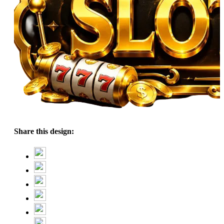
Share this design: