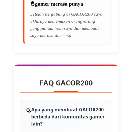
gamer merasa punya
Setelah bergabung di GACOR200 saya
akhirnya menemukan orang-orang
yang paham hobi saya dan membuat
saya merasa diterima.
FAQ GACOR200
Apa yang membuat GACOR200
berbeda dari komunitas gamer
lain?