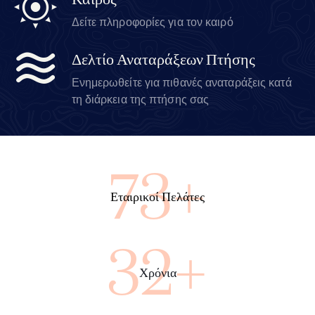
Καιρός
Δείτε πληροφορίες για τον καιρό
Δελτίο Αναταράξεων Πτήσης
Ενημερωθείτε για πιθανές αναταράξεις κατά
τη διάρκεια της πτήσης σας
100+
Εταιρικοί Πελάτες
45+
Χρόνια