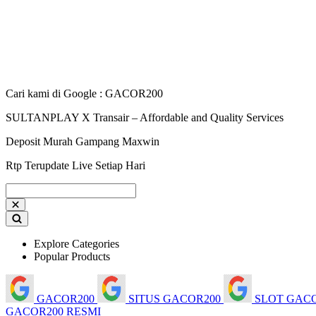
Cari kami di Google : GACOR200
SULTANPLAY X Transair – Affordable and Quality Services
Deposit Murah Gampang Maxwin
Rtp Terupdate Live Setiap Hari
Explore Categories
Popular Products
GACOR200
SITUS GACOR200
SLOT GAC
GACOR200 RESMI