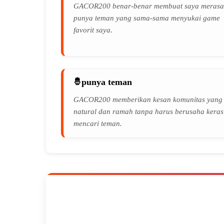
GACOR200 benar-benar membuat saya merasa
punya teman yang sama-sama menyukai game
favorit saya.
punya teman
GACOR200 memberikan kesan komunitas yang
natural dan ramah tanpa harus berusaha keras
mencari teman.