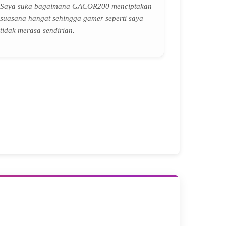
Saya suka bagaimana GACOR200 menciptakan
suasana hangat sehingga gamer seperti saya
tidak merasa sendirian.