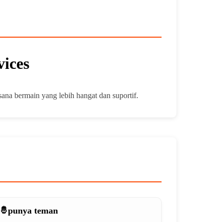
ices
na bermain yang lebih hangat dan suportif.
punya teman