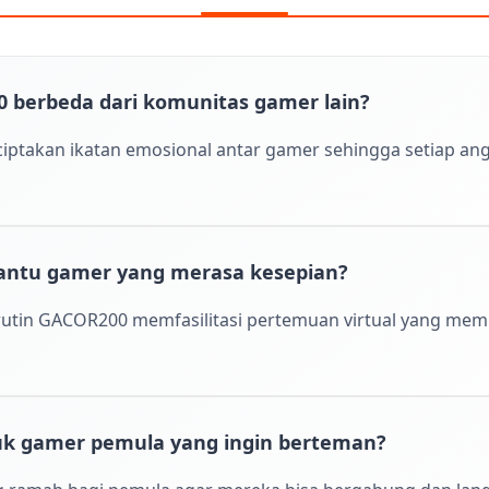
berbeda dari komunitas gamer lain?
ptakan ikatan emosional antar gamer sehingga setiap a
tu gamer yang merasa kesepian?
ent rutin GACOR200 memfasilitasi pertemuan virtual yang 
k gamer pemula yang ingin berteman?