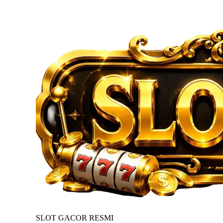
SLOT GACOR RESMI