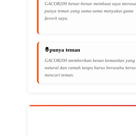
GACOR200 benar-benar membuat saya merasa
punya teman yang sama-sama menyukai game
favorit saya.
punya teman
GACOR200 memberikan kesan komunitas yang
natural dan ramah tanpa harus berusaha keras
mencari teman.