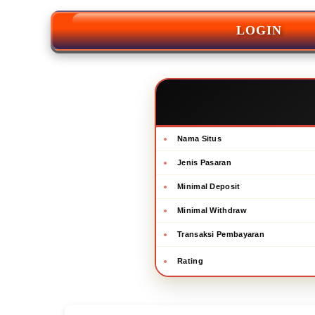
LOGIN
Nama Situs
Jenis Pasaran
Minimal Deposit
Minimal Withdraw
Transaksi Pembayaran
Rating