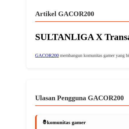
Artikel GACOR200
SULTANLIGA X Transair
GACOR200
membangun komunitas gamer yang biki
Ulasan Pengguna GACOR200
komunitas gamer