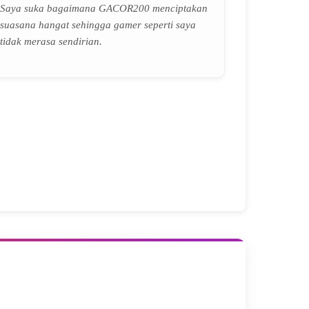
Saya suka bagaimana GACOR200 menciptakan
suasana hangat sehingga gamer seperti saya
tidak merasa sendirian.