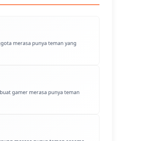
nggota merasa punya teman yang
membuat gamer merasa punya teman