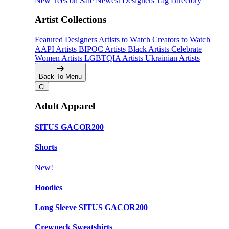
New Tees on Sale
Newest Designers
Tag Directory
Artist Collections
Featured Designers
Artists to Watch
Creators to Watch
AAPI Artists
BIPOC Artists
Black Artists
Celebrate
Women Artists
LGBTQIA Artists
Ukrainian Artists
Back To Menu
Adult Apparel
SITUS GACOR200
Shorts
New!
Hoodies
Long Sleeve SITUS GACOR200
Crewneck Sweatshirts