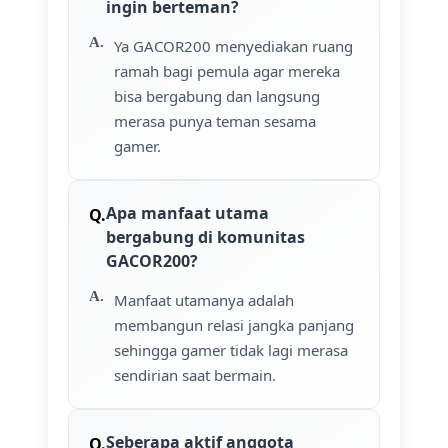
ingin berteman?
Ya GACOR200 menyediakan ruang
ramah bagi pemula agar mereka
bisa bergabung dan langsung
merasa punya teman sesama
gamer.
Apa manfaat utama
bergabung di komunitas
GACOR200?
Manfaat utamanya adalah
membangun relasi jangka panjang
sehingga gamer tidak lagi merasa
sendirian saat bermain.
Seberapa aktif anggota