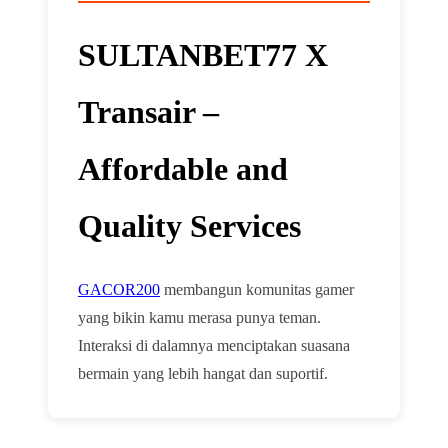
SULTANBET77 X
Transair –
Affordable and
Quality Services
GACOR200
membangun komunitas gamer
yang bikin kamu merasa punya teman.
Interaksi di dalamnya menciptakan suasana
bermain yang lebih hangat dan suportif.