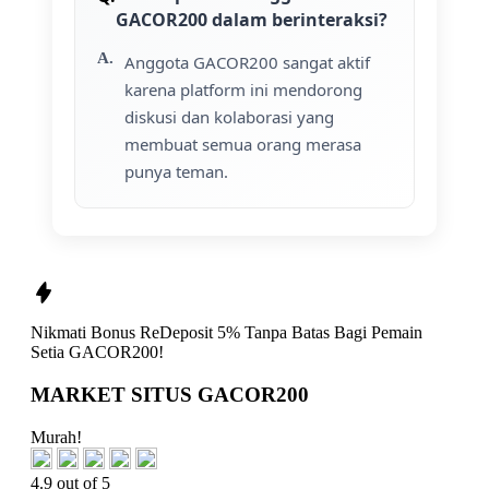
GACOR200 dalam berinteraksi?
Anggota GACOR200 sangat aktif
karena platform ini mendorong
diskusi dan kolaborasi yang
membuat semua orang merasa
punya teman.
Nikmati
Bonus ReDeposit 5% Tanpa Batas
Bagi Pemain
Setia
GACOR200!
MARKET SITUS GACOR200
Murah!
4.9 out of 5