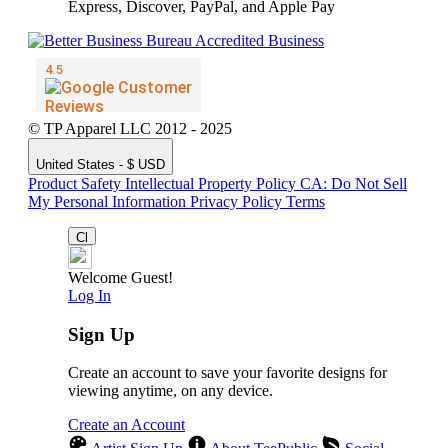
© TP Apparel LLC 2012 - 2025
United States - $ USD
Product Safety
Intellectual Property Policy
CA: Do Not Sell
My Personal Information
Privacy Policy
Terms
Welcome Guest!
Log In
Sign Up
Create an account to save your favorite designs for
viewing anytime, on any device.
Create an Account