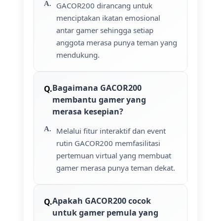
GACOR200 dirancang untuk
menciptakan ikatan emosional
antar gamer sehingga setiap
anggota merasa punya teman yang
mendukung.
Bagaimana GACOR200
membantu gamer yang
merasa kesepian?
Melalui fitur interaktif dan event
rutin GACOR200 memfasilitasi
pertemuan virtual yang membuat
gamer merasa punya teman dekat.
Apakah GACOR200 cocok
untuk gamer pemula yang