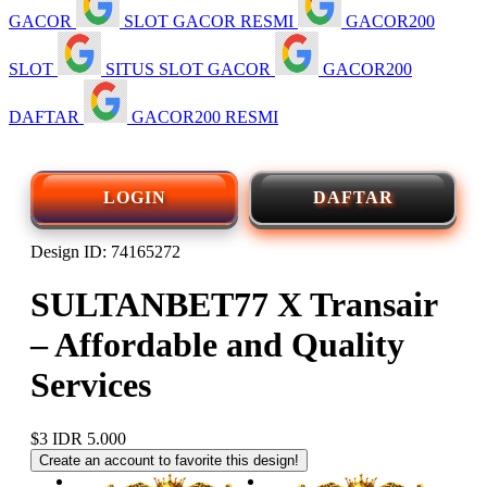
GACOR
SLOT GACOR RESMI
GACOR200
SLOT
SITUS SLOT GACOR
GACOR200
DAFTAR
GACOR200 RESMI
LOGIN
DAFTAR
Design ID: 74165272
SULTANBET77 X Transair
– Affordable and Quality
Services
$3
IDR 5.000
Create an account to favorite this design!