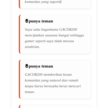
komunitas yang suportif.
punya teman
Saya suka bagaimana GACOR200
menciptakan suasana hangat sehingga
gamer seperti saya tidak merasa
sendirian.
punya teman
GACOR200 memberikan kesan
komunitas yang natural dan ramah
tanpa harus berusaha keras mencari
teman.