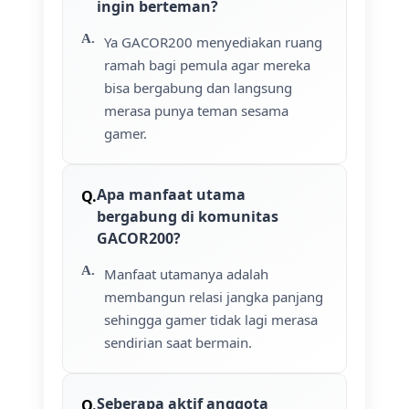
ingin berteman?
Ya GACOR200 menyediakan ruang
ramah bagi pemula agar mereka
bisa bergabung dan langsung
merasa punya teman sesama
gamer.
Apa manfaat utama
bergabung di komunitas
GACOR200?
Manfaat utamanya adalah
membangun relasi jangka panjang
sehingga gamer tidak lagi merasa
sendirian saat bermain.
Seberapa aktif anggota