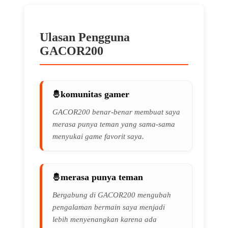
Ulasan Pengguna
GACOR200
komunitas gamer
GACOR200 benar-benar membuat saya
merasa punya teman yang sama-sama
menyukai game favorit saya.
merasa punya teman
Bergabung di GACOR200 mengubah
pengalaman bermain saya menjadi
lebih menyenangkan karena ada