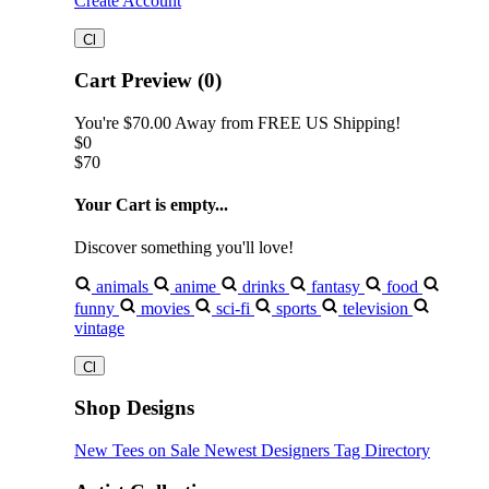
Create Account
Cart Preview (0)
You're
$70.00
Away from
FREE US Shipping!
$0
$70
Your Cart is empty...
Discover something you'll love!
animals
anime
drinks
fantasy
food
funny
movies
sci-fi
sports
television
vintage
Shop Designs
New Tees on Sale
Newest Designers
Tag Directory