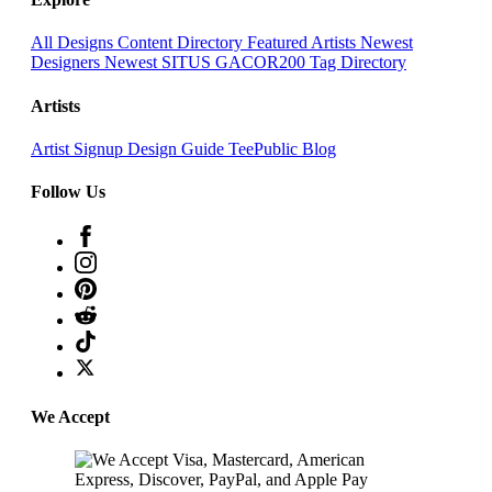
All Designs
Content Directory
Featured Artists
Newest
Designers
Newest SITUS GACOR200
Tag Directory
Artists
Artist Signup
Design Guide
TeePublic Blog
Follow Us
We Accept