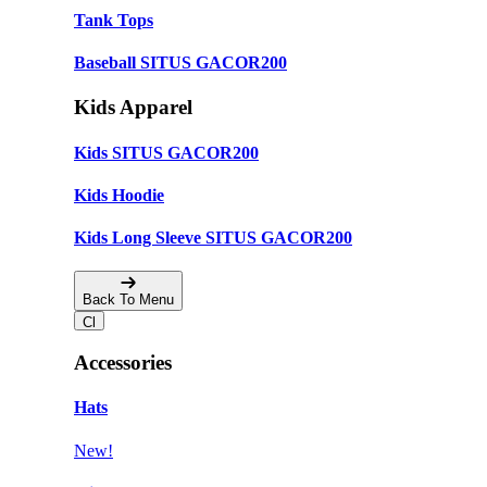
Tank Tops
Baseball SITUS GACOR200
Kids Apparel
Kids SITUS GACOR200
Kids Hoodie
Kids Long Sleeve SITUS GACOR200
Back To Menu
Accessories
Hats
New!