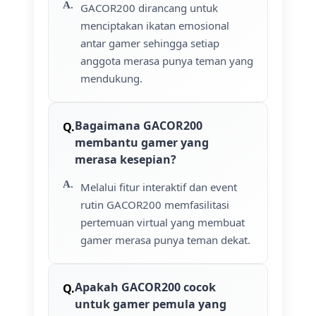
GACOR200 dirancang untuk
menciptakan ikatan emosional
antar gamer sehingga setiap
anggota merasa punya teman yang
mendukung.
Bagaimana GACOR200
membantu gamer yang
merasa kesepian?
Melalui fitur interaktif dan event
rutin GACOR200 memfasilitasi
pertemuan virtual yang membuat
gamer merasa punya teman dekat.
Apakah GACOR200 cocok
untuk gamer pemula yang