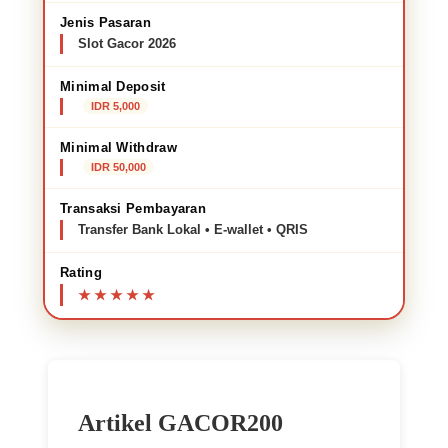
Jenis Pasaran
Slot Gacor 2026
Minimal Deposit
IDR 5,000
Minimal Withdraw
IDR 50,000
Transaksi Pembayaran
Transfer Bank Lokal • E-wallet • QRIS
Rating
Artikel GACOR200