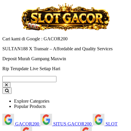
Cari kami di Google : GACOR200
SULTAN188 X Transair – Affordable and Quality Services
Deposit Murah Gampang Maxwin
Rtp Terupdate Live Setiap Hari
Explore Categories
Popular Products
GACOR200
SITUS GACOR200
SLOT