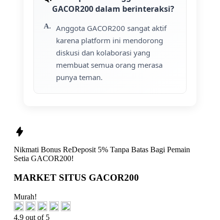
GACOR200 dalam berinteraksi?
Anggota GACOR200 sangat aktif
karena platform ini mendorong
diskusi dan kolaborasi yang
membuat semua orang merasa
punya teman.
Nikmati
Bonus ReDeposit 5% Tanpa Batas
Bagi Pemain
Setia
GACOR200!
MARKET SITUS GACOR200
Murah!
4.9 out of 5