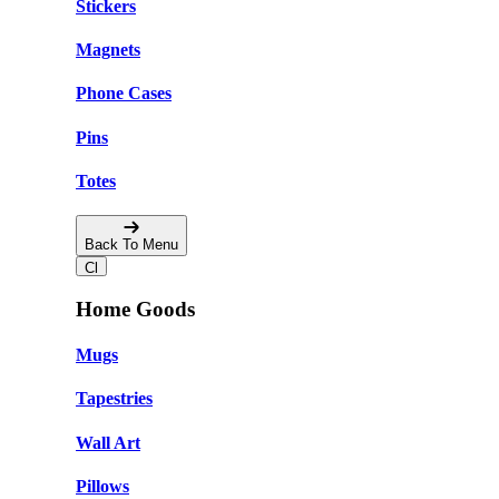
Stickers
Magnets
Phone Cases
Pins
Totes
Back To Menu
Home Goods
Mugs
Tapestries
Wall Art
Pillows