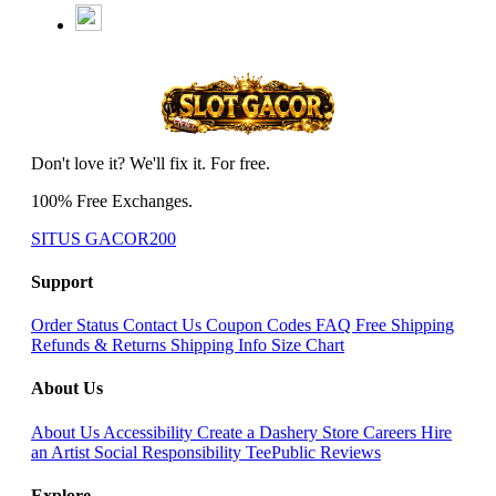
Don't love it? We'll fix it. For free.
100% Free Exchanges.
SITUS GACOR200
Support
Order Status
Contact Us
Coupon Codes
FAQ
Free Shipping
Refunds & Returns
Shipping Info
Size Chart
About Us
About Us
Accessibility
Create a Dashery Store
Careers
Hire
an Artist
Social Responsibility
TeePublic Reviews
Explore