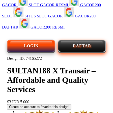
GACOR
SLOT GACOR RESMI
GACOR200
SLOT
SITUS SLOT GACOR
GACOR200
DAFTAR
GACOR200 RESMI
LOGIN
DAFTAR
Design ID: 74165272
SULTAN188 X Transair –
Affordable and Quality
Services
$3
IDR 5.000
Create an account to favorite this design!