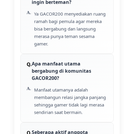
ingin berteman?
Ya GACOR200 menyediakan ruang
ramah bagi pemula agar mereka
bisa bergabung dan langsung
merasa punya teman sesama
gamer.
Apa manfaat utama
bergabung di komunitas
GACOR200?
Manfaat utamanya adalah
membangun relasi jangka panjang
sehingga gamer tidak lagi merasa
sendirian saat bermain.
Seberapa aktif anggota