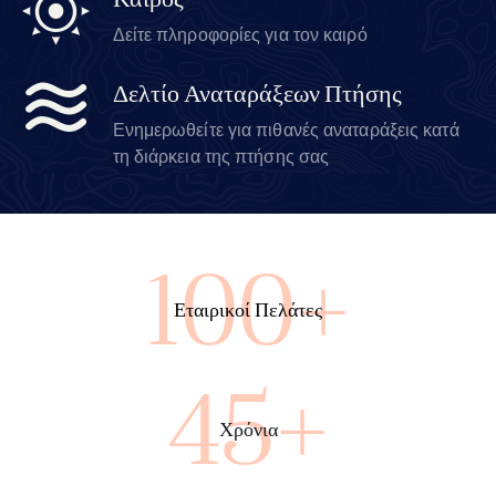
Καιρός
Δείτε πληροφορίες για τον καιρό
Δελτίο Αναταράξεων Πτήσης
Ενημερωθείτε για πιθανές αναταράξεις κατά
τη διάρκεια της πτήσης σας
100+
Εταιρικοί Πελάτες
45+
Χρόνια