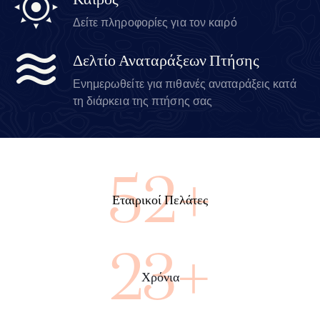
Καιρός
Δείτε πληροφορίες για τον καιρό
Δελτίο Αναταράξεων Πτήσης
Ενημερωθείτε για πιθανές αναταράξεις κατά
τη διάρκεια της πτήσης σας
95+
Εταιρικοί Πελάτες
43+
Χρόνια