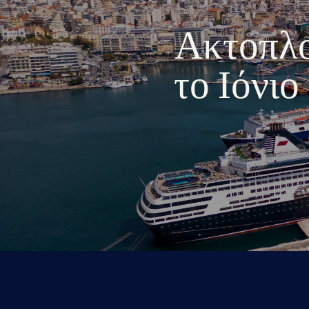
Ακτοπλοι
το Ιόνι