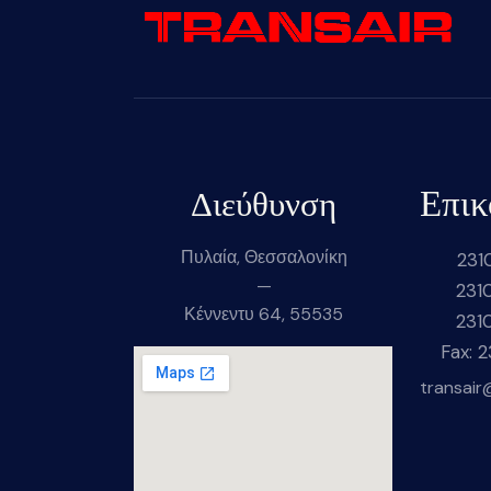
Επικ
Διεύθυνση
Πυλαία, Θεσσαλονίκη
231
—
231
Κέννεντυ 64, 55535
231
Fax: 
transair