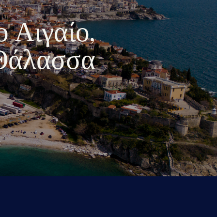
ο Αιγαίο,
 Θάλασσα