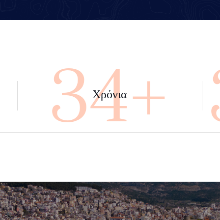
+
45+
Χρόνια