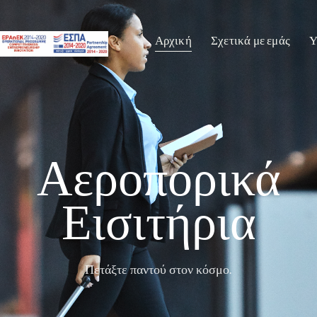
Αρχική
Σχετικά με εμάς
Υ
Αεροπορικά
Εισιτήρια
Πετάξτε παντού στον κόσμο.