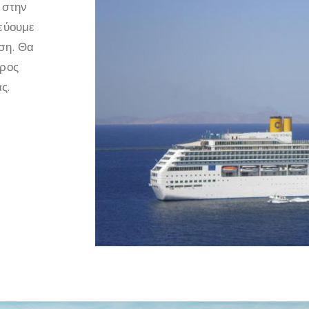
 στην
τεύουμε
ση. Θα
προς
ς.