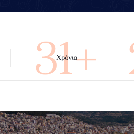
+
45+
Χρόνια