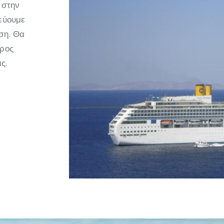
 στην
τεύουμε
ση. Θα
προς
ς.