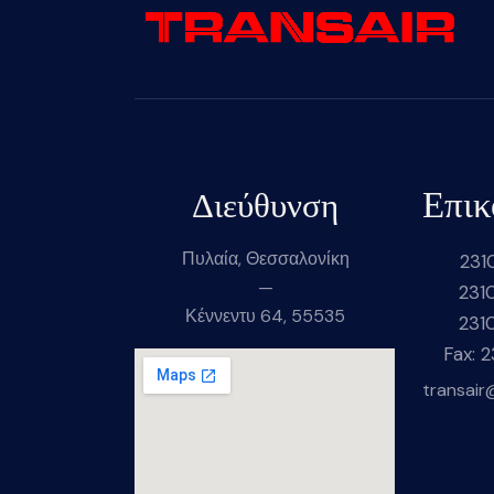
Επικ
Διεύθυνση
Πυλαία, Θεσσαλονίκη
231
—
231
Κέννεντυ 64, 55535
231
Fax: 
transair