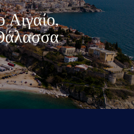
ο Αιγαίο,
 Θάλασσα