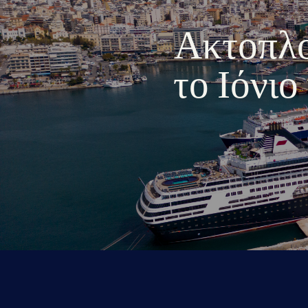
Ακτοπλοι
το Ιόνι