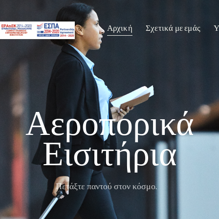
Αρχική
Σχετικά με εμάς
Υ
Αεροπορικά
Εισιτήρια
Πετάξτε παντού στον κόσμο.