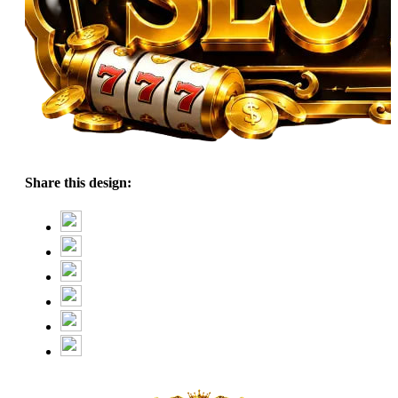
Share this design: