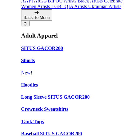
AAPI Artists
BIPOC Artists
Black Artists
Celebrate
Women Artists
LGBTQIA Artists
Ukrainian Artists
Back To Menu
Adult Apparel
SITUS GACOR200
Shorts
New!
Hoodies
Long Sleeve SITUS GACOR200
Crewneck Sweatshirts
Tank Tops
Baseball SITUS GACOR200