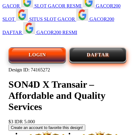
GACOR
SLOT GACOR RESMI
GACOR200
SLOT
SITUS SLOT GACOR
GACOR200
DAFTAR
GACOR200 RESMI
LOGIN
DAFTAR
Design ID: 74165272
SON4D X Transair –
Affordable and Quality
Services
$3
IDR 5.000
Create an account to favorite this design!