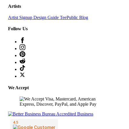
Artists
Artist Signup
Design Guide
TeePublic Blog
Follow Us
We Accept