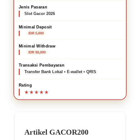
Jenis Pasaran
Slot Gacor 2026
Minimal Deposit
IDR 5,000
Minimal Withdraw
IDR 50,000
Transaksi Pembayaran
Transfer Bank Lokal • E-wallet • QRIS
Rating
Artikel GACOR200