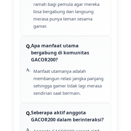
ramah bagi pemula agar mereka
bisa bergabung dan langsung
merasa punya teman sesama
gamer.
Apa manfaat utama
bergabung di komunitas
GACOR200?
Manfaat utamanya adalah
membangun relasi jangka panjang
sehingga gamer tidak lagi merasa
sendirian saat bermain.
Seberapa aktif anggota
GACOR200 dalam berinteraksi?