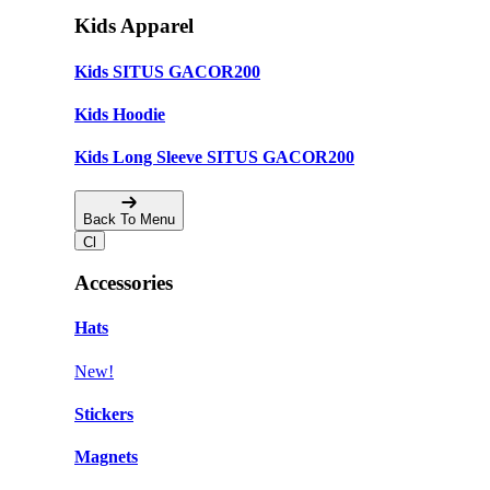
Kids Apparel
Kids SITUS GACOR200
Kids Hoodie
Kids Long Sleeve SITUS GACOR200
Back To Menu
Accessories
Hats
New!
Stickers
Magnets