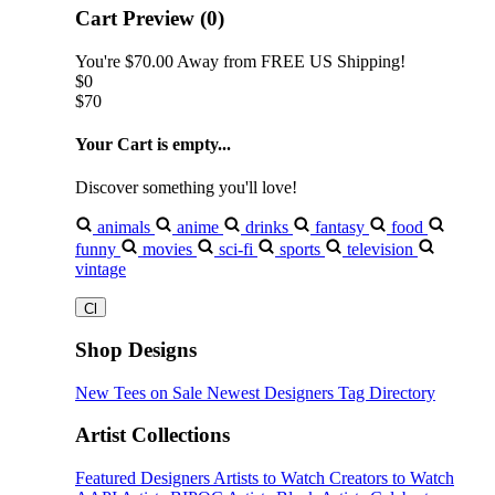
Cart Preview (0)
You're
$70.00
Away from
FREE US Shipping!
$0
$70
Your Cart is empty...
Discover something you'll love!
animals
anime
drinks
fantasy
food
funny
movies
sci-fi
sports
television
vintage
Shop Designs
New Tees on Sale
Newest Designers
Tag Directory
Artist Collections
Featured Designers
Artists to Watch
Creators to Watch