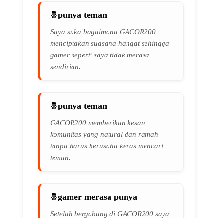
punya teman
Saya suka bagaimana GACOR200
menciptakan suasana hangat sehingga
gamer seperti saya tidak merasa
sendirian.
punya teman
GACOR200 memberikan kesan
komunitas yang natural dan ramah
tanpa harus berusaha keras mencari
teman.
gamer merasa punya
Setelah bergabung di GACOR200 saya