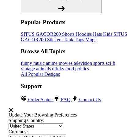
Popular Products
SITUS GACOR200
Shorts
Hoodies
Hats
Kids SITUS
GACOR200
Stickers
Tank Tops
Mugs
Browse All Topics
funny
music
anime
movies
television
sports
sci-fi
vintage
animals
drinks
food
politics
All Popular Designs
Support
Order Status
FAQ
Contact Us
Update Your Browsing Preferences
Shipping Country:
Currency: