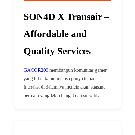
SON4D X Transair –
Affordable and
Quality Services
GACOR200
membangun komunitas gamer
yang bikin kamu merasa punya teman.
Interaksi di dalamnya menciptakan suasana
bermain yang lebih hangat dan suportif.