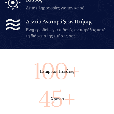
Καιρός
Δείτε πληροφορίες για τον καιρό
Δελτίο Αναταράξεων Πτήσης
Ενημερωθείτε για πιθανές αναταράξεις κατά
τη διάρκεια της πτήσης σας
100+
Εταιρικοί Πελάτες
45+
Χρόνια