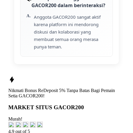
GACOR200 dalam berinteraksi?
Anggota GACOR200 sangat aktif
karena platform ini mendorong
diskusi dan kolaborasi yang
membuat semua orang merasa
punya teman.
Nikmati
Bonus ReDeposit 5% Tanpa Batas
Bagi Pemain
Setia
GACOR200!
MARKET SITUS GACOR200
Murah!
4.9 out of 5