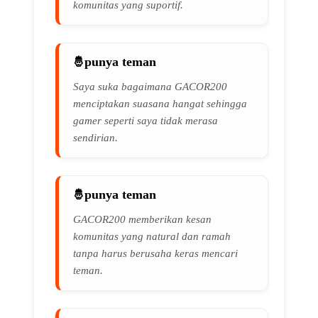
komunitas yang suportif.
punya teman
Saya suka bagaimana GACOR200
menciptakan suasana hangat sehingga
gamer seperti saya tidak merasa
sendirian.
punya teman
GACOR200 memberikan kesan
komunitas yang natural dan ramah
tanpa harus berusaha keras mencari
teman.