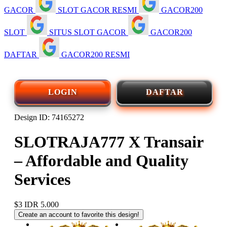
GACOR
SLOT GACOR RESMI
GACOR200
SLOT
SITUS SLOT GACOR
GACOR200
DAFTAR
GACOR200 RESMI
LOGIN
DAFTAR
Design ID: 74165272
SLOTRAJA777 X Transair
– Affordable and Quality
Services
$3
IDR 5.000
Create an account to favorite this design!