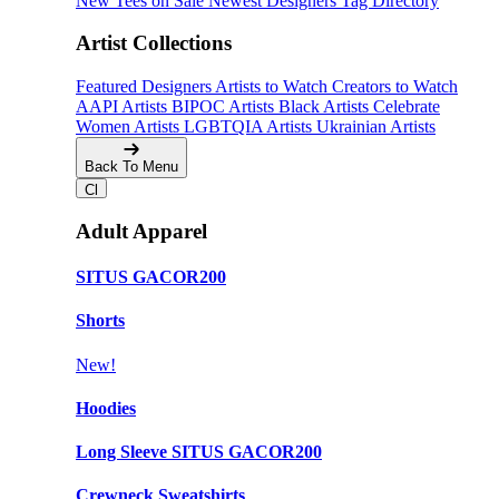
New Tees on Sale
Newest Designers
Tag Directory
Artist Collections
Featured Designers
Artists to Watch
Creators to Watch
AAPI Artists
BIPOC Artists
Black Artists
Celebrate
Women Artists
LGBTQIA Artists
Ukrainian Artists
Back To Menu
Adult Apparel
SITUS GACOR200
Shorts
New!
Hoodies
Long Sleeve SITUS GACOR200
Crewneck Sweatshirts