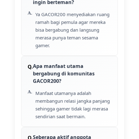
ingin berteman?
Ya GACOR200 menyediakan ruang
ramah bagi pemula agar mereka
bisa bergabung dan langsung
merasa punya teman sesama
gamer.
Apa manfaat utama
bergabung di komunitas
GACOR200?
Manfaat utamanya adalah
membangun relasi jangka panjang
sehingga gamer tidak lagi merasa
sendirian saat bermain.
Seberapa aktif anggota