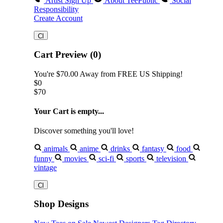
Artist Sign Up
About TeePublic
Social
Responsibility
Create Account
Cart Preview (0)
You're
$70.00
Away from
FREE US Shipping!
$0
$70
Your Cart is empty...
Discover something you'll love!
animals
anime
drinks
fantasy
food
funny
movies
sci-fi
sports
television
vintage
Shop Designs