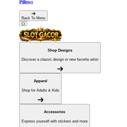
Pillows
Back To Menu
Shop Designs
Discover a classic design or new favorite artist
Apparel
Shop for Adults & Kids
Accessories
Express yourself with stickers and more