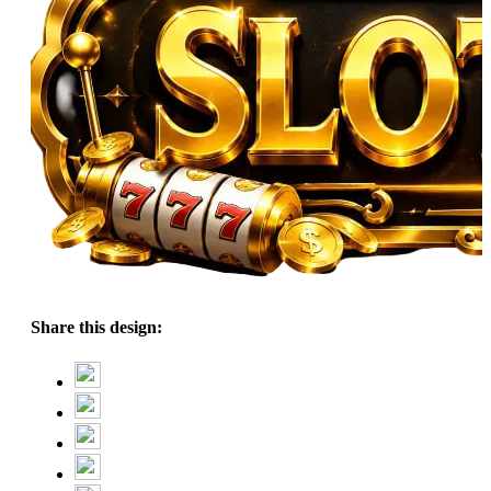
Share this design: