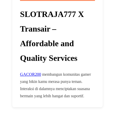
SLOTRAJA777 X
Transair –
Affordable and
Quality Services
GACOR200
membangun komunitas gamer
yang bikin kamu merasa punya teman.
Interaksi di dalamnya menciptakan suasana
bermain yang lebih hangat dan suportif.