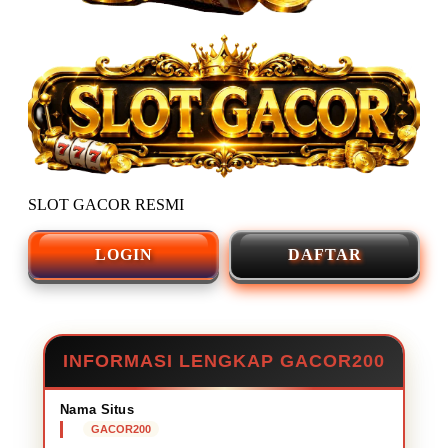
SLOT GACOR RESMI
LOGIN
DAFTAR
INFORMASI LENGKAP GACOR200
Nama Situs
GACOR200