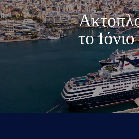
Ακτοπλοι
το Ιόνι