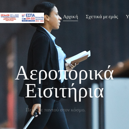
Αρχική
Σχετικά με εμάς
Υ
Αεροπορικά
Εισιτήρια
Πετάξτε παντού στον κόσμο.