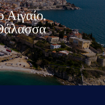
ο Αιγαίο,
 Θάλασσα