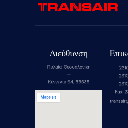
Επικ
Διεύθυνση
Πυλαία, Θεσσαλονίκη
231
—
231
Κέννεντυ 64, 55535
231
Fax: 
transair