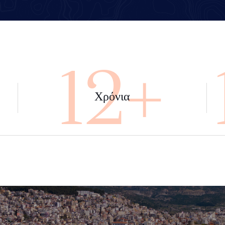
+
45+
Χρόνια