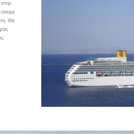
 στην
τεύουμε
ση. Θα
προς
ς.