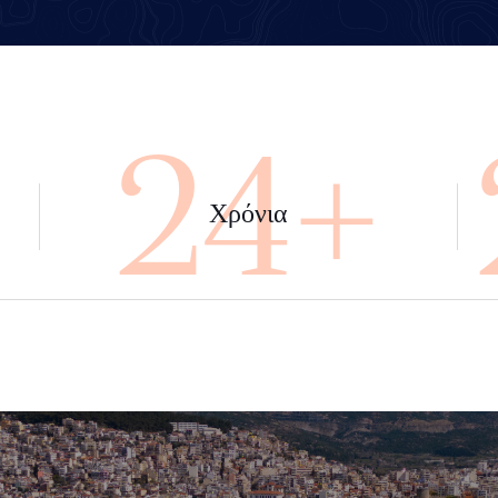
+
45+
Χρόνια