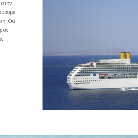
 στην
τεύουμε
ση. Θα
προς
ς.