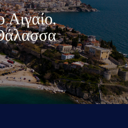
ο Αιγαίο,
 Θάλασσα