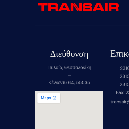
Επικ
Διεύθυνση
Πυλαία, Θεσσαλονίκη
231
—
231
Κέννεντυ 64, 55535
231
Fax: 
transair