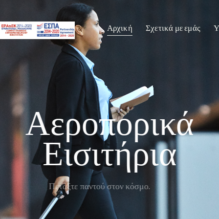
Αρχική
Σχετικά με εμάς
Υ
Αεροπορικά
Εισιτήρια
Πετάξτε παντού στον κόσμο.