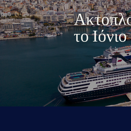
Ακτοπλοι
το Ιόνι