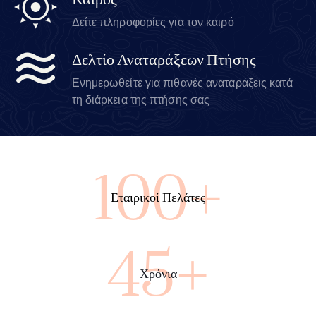
Καιρός
Δείτε πληροφορίες για τον καιρό
Δελτίο Αναταράξεων Πτήσης
Ενημερωθείτε για πιθανές αναταράξεις κατά
τη διάρκεια της πτήσης σας
100+
Εταιρικοί Πελάτες
45+
Χρόνια