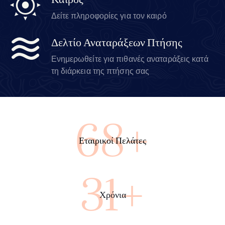
Καιρός
Δείτε πληροφορίες για τον καιρό
Δελτίο Αναταράξεων Πτήσης
Ενημερωθείτε για πιθανές αναταράξεις κατά
τη διάρκεια της πτήσης σας
100+
Εταιρικοί Πελάτες
45+
Χρόνια