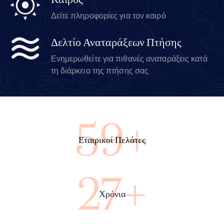
Καιρός
Δείτε πληροφορίες για τον καιρό
Δελτίο Αναταράξεων Πτήσης
Ενημερωθείτε για πιθανές αναταράξεις κατά
τη διάρκεια της πτήσης σας
97+
Εταιρικοί Πελάτες
44+
Χρόνια