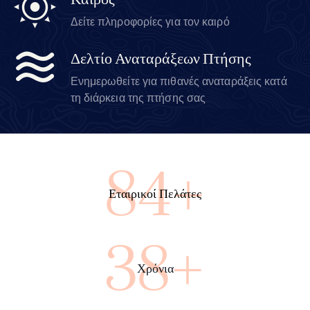
Καιρός
Δείτε πληροφορίες για τον καιρό
Δελτίο Αναταράξεων Πτήσης
Ενημερωθείτε για πιθανές αναταράξεις κατά
τη διάρκεια της πτήσης σας
100+
Εταιρικοί Πελάτες
45+
Χρόνια