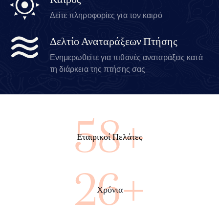
Καιρός
Δείτε πληροφορίες για τον καιρό
Δελτίο Αναταράξεων Πτήσης
Ενημερωθείτε για πιθανές αναταράξεις κατά
τη διάρκεια της πτήσης σας
100+
Εταιρικοί Πελάτες
45+
Χρόνια