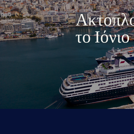
Ακτοπλοι
το Ιόνι