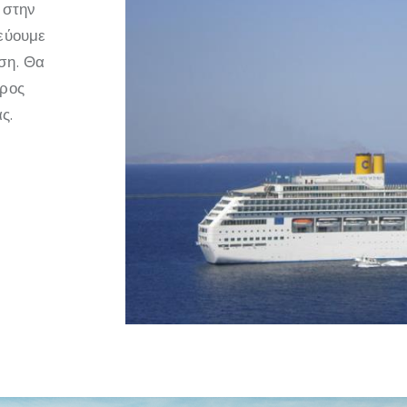
 στην
τεύουμε
ση. Θα
προς
ς.