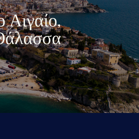
ο Αιγαίο,
 Θάλασσα