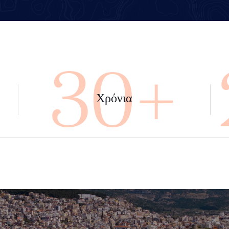
+
45+
Χρόνια