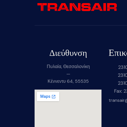
Επικ
Διεύθυνση
Πυλαία, Θεσσαλονίκη
231
—
231
Κέννεντυ 64, 55535
231
Fax: 
transair