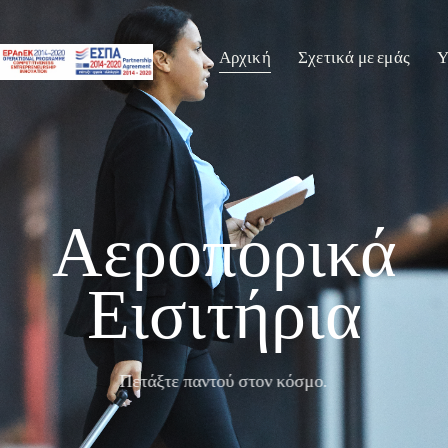
Αρχική
Σχετικά με εμάς
Υ
Αεροπορικά
Εισιτήρια
Πετάξτε παντού στον κόσμο.