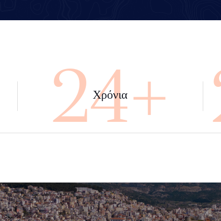
+
45+
Χρόνια