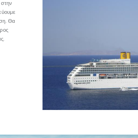
 στην
τεύουμε
ση. Θα
προς
ς.