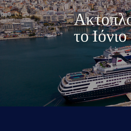
Ακτοπλοι
το Ιόνι