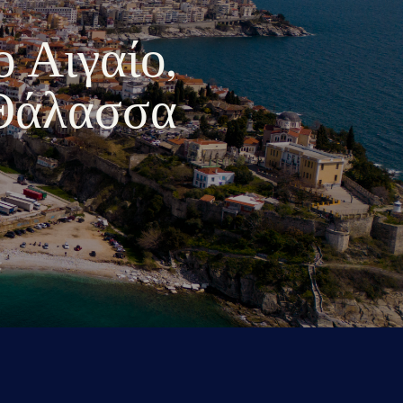
ο Αιγαίο,
 Θάλασσα