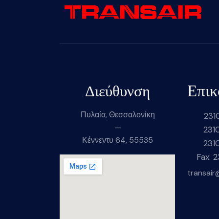
Επικ
Διεύθυνση
Πυλαία, Θεσσαλονίκη
231
—
231
Κέννεντυ 64, 55535
231
Fax: 
transair