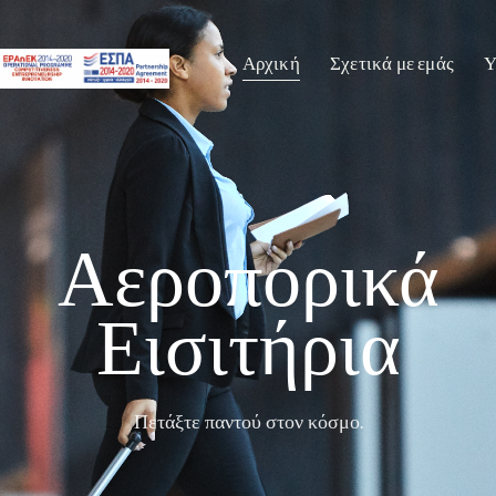
Αρχική
Σχετικά με εμάς
Υ
Αεροπορικά
Εισιτήρια
Πετάξτε παντού στον κόσμο.