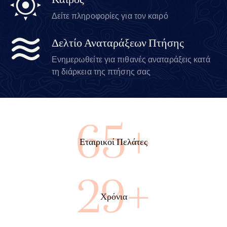
Καιρός
Δείτε πληροφορίες για τον καιρό
Δελτίο Αναταράξεων Πτήσης
Ενημερωθείτε για πιθανές αναταράξεις κατά
τη διάρκεια της πτήσης σας
71+
Εταιρικοί Πελάτες
32+
Χρόνια