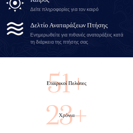
Καιρός
Δείτε πληροφορίες για τον καιρό
Δελτίο Αναταράξεων Πτήσης
Ενημερωθείτε για πιθανές αναταράξεις κατά
τη διάρκεια της πτήσης σας
88+
Εταιρικοί Πελάτες
40+
Χρόνια