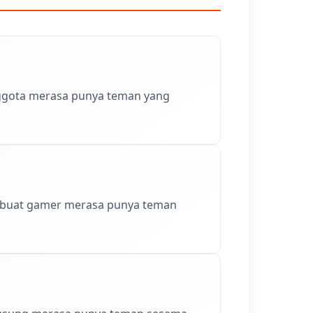
nggota merasa punya teman yang
membuat gamer merasa punya teman