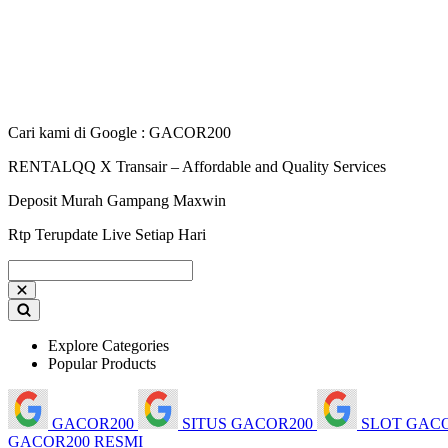
Cari kami di Google : GACOR200
RENTALQQ X Transair – Affordable and Quality Services
Deposit Murah Gampang Maxwin
Rtp Terupdate Live Setiap Hari
Explore Categories
Popular Products
GACOR200
SITUS GACOR200
SLOT GAC
GACOR200 RESMI