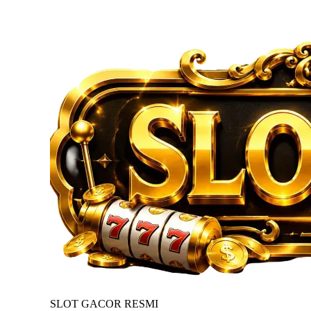
SLOT GACOR RESMI