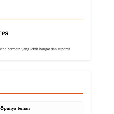
ces
na bermain yang lebih hangat dan suportif.
punya teman