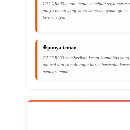
GACOR200 benar-benar membuat saya merasa
punya teman yang sama-sama menyukai game
favorit saya.
punya teman
GACOR200 memberikan kesan komunitas yang
natural dan ramah tanpa harus berusaha keras
mencari teman.