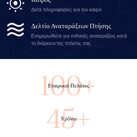
Καιρός
Δείτε πληροφορίες για τον καιρό
Δελτίο Αναταράξεων Πτήσης
Ενημερωθείτε για πιθανές αναταράξεις κατά
τη διάρκεια της πτήσης σας
100+
Εταιρικοί Πελάτες
45+
Χρόνια