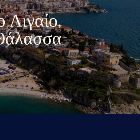
ο Αιγαίο,
 Θάλασσα