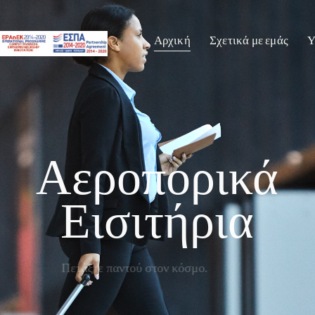
Αρχική
Σχετικά με εμάς
Υ
Αεροπορικά
Εισιτήρια
Πετάξτε παντού στον κόσμο.