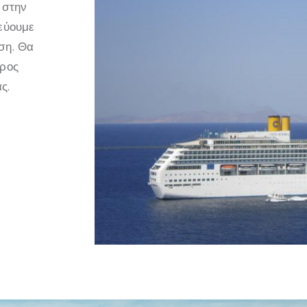
 στην
τεύουμε
ση. Θα
προς
ς.