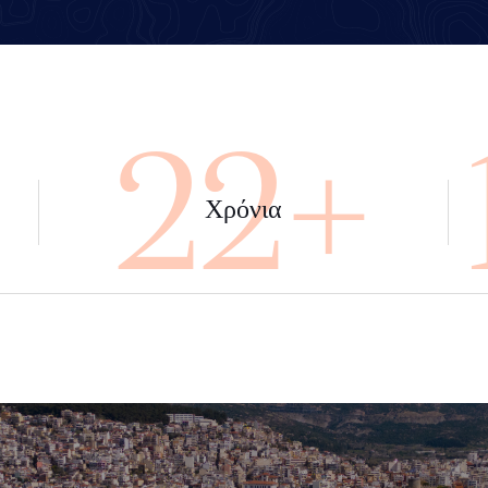
+
45+
Χρόνια