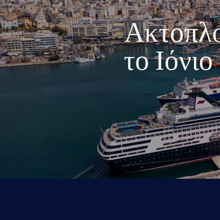
Ακτοπλοι
το Ιόνι