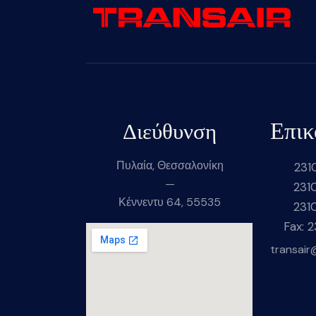
Επικ
Διεύθυνση
Πυλαία, Θεσσαλονίκη
231
—
231
Κέννεντυ 64, 55535
231
Fax: 
transair