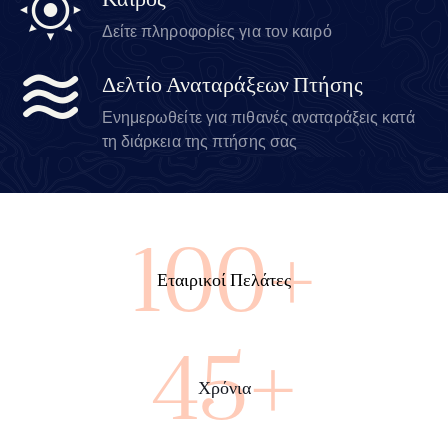
Καιρός
Δείτε πληροφορίες για τον καιρό
Δελτίο Αναταράξεων Πτήσης
Ενημερωθείτε για πιθανές αναταράξεις κατά
τη διάρκεια της πτήσης σας
100+
Εταιρικοί Πελάτες
45+
Χρόνια