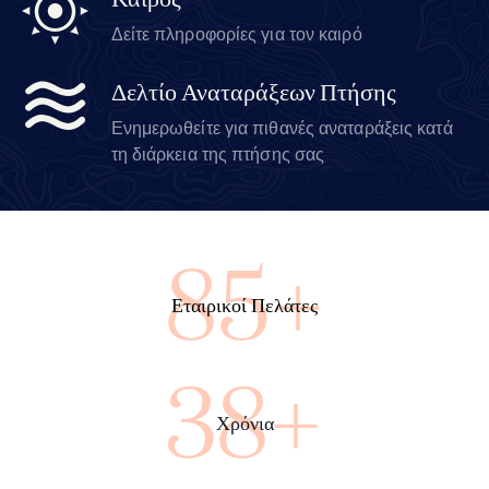
Καιρός
Δείτε πληροφορίες για τον καιρό
Δελτίο Αναταράξεων Πτήσης
Ενημερωθείτε για πιθανές αναταράξεις κατά
τη διάρκεια της πτήσης σας
100+
Εταιρικοί Πελάτες
45+
Χρόνια