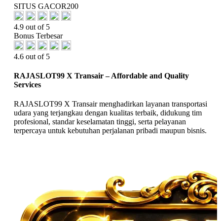
SITUS GACOR200
4.9 out of 5
Bonus Terbesar
4.6 out of 5
RAJASLOT99 X Transair – Affordable and Quality
Services
RAJASLOT99 X Transair menghadirkan layanan transportasi
udara yang terjangkau dengan kualitas terbaik, didukung tim
profesional, standar keselamatan tinggi, serta pelayanan
terpercaya untuk kebutuhan perjalanan pribadi maupun bisnis.