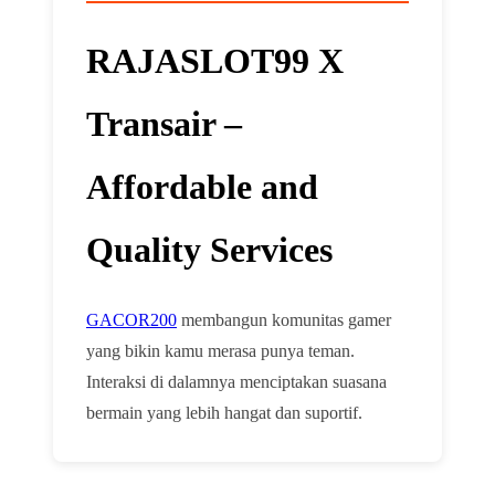
RAJASLOT99 X
Transair –
Affordable and
Quality Services
GACOR200
membangun komunitas gamer
yang bikin kamu merasa punya teman.
Interaksi di dalamnya menciptakan suasana
bermain yang lebih hangat dan suportif.