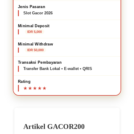
Jenis Pasaran
Slot Gacor 2026
Minimal Deposit
IDR 5,000
Minimal Withdraw
IDR 50,000
Transaksi Pembayaran
Transfer Bank Lokal • E-wallet • QRIS
Rating
Artikel GACOR200