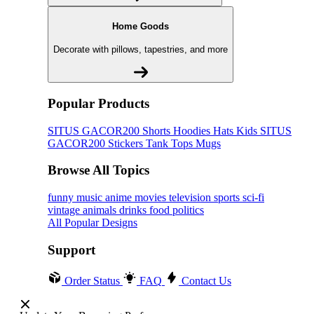
Home Goods
Decorate with pillows, tapestries, and more
Popular Products
SITUS GACOR200
Shorts
Hoodies
Hats
Kids SITUS
GACOR200
Stickers
Tank Tops
Mugs
Browse All Topics
funny
music
anime
movies
television
sports
sci-fi
vintage
animals
drinks
food
politics
All Popular Designs
Support
Order Status
FAQ
Contact Us