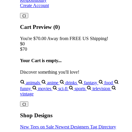
Responsibility
Create Account
Cart Preview (0)
You're
$70.00
Away from
FREE US Shipping!
$0
$70
Your Cart is empty...
Discover something you'll love!
animals
anime
drinks
fantasy
food
funny
movies
sci-fi
sports
television
vintage
Shop Designs
New Tees on Sale
Newest Designers
Tag Directory