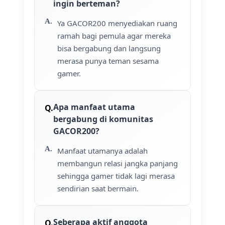
ingin berteman?
Ya GACOR200 menyediakan ruang
ramah bagi pemula agar mereka
bisa bergabung dan langsung
merasa punya teman sesama
gamer.
Apa manfaat utama
bergabung di komunitas
GACOR200?
Manfaat utamanya adalah
membangun relasi jangka panjang
sehingga gamer tidak lagi merasa
sendirian saat bermain.
Seberapa aktif anggota