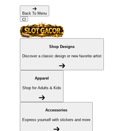
Back To Menu
Shop Designs
Discover a classic design or new favorite artist
Apparel
Shop for Adults & Kids
Accessories
Express yourself with stickers and more