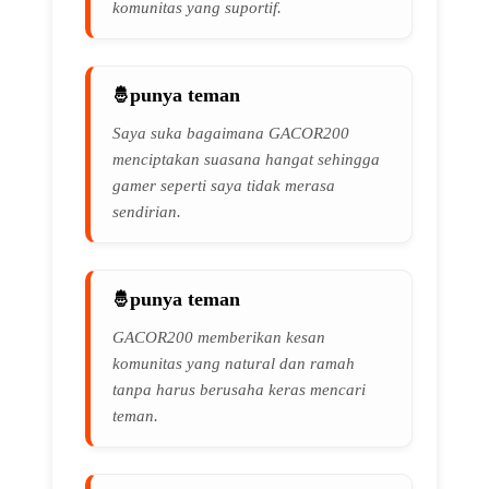
komunitas yang suportif.
punya teman
Saya suka bagaimana GACOR200
menciptakan suasana hangat sehingga
gamer seperti saya tidak merasa
sendirian.
punya teman
GACOR200 memberikan kesan
komunitas yang natural dan ramah
tanpa harus berusaha keras mencari
teman.