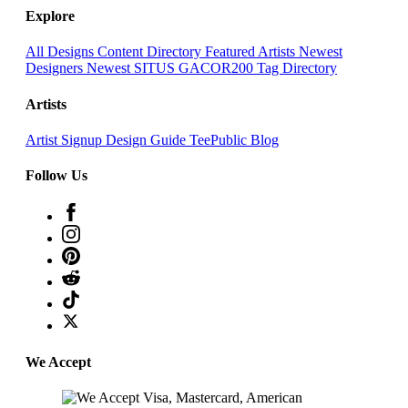
Explore
All Designs
Content Directory
Featured Artists
Newest
Designers
Newest SITUS GACOR200
Tag Directory
Artists
Artist Signup
Design Guide
TeePublic Blog
Follow Us
We Accept