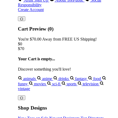
Artist Sign Up
About TeePublic
Social
Responsibility
Create Account
Cart Preview (0)
You're
$70.00
Away from
FREE US Shipping!
$0
$70
Your Cart is empty...
Discover something you'll love!
animals
anime
drinks
fantasy
food
funny
movies
sci-fi
sports
television
vintage
Shop Designs