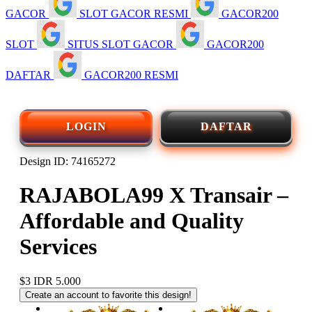
GACOR
SLOT GACOR RESMI
GACOR200
SLOT
SITUS SLOT GACOR
GACOR200
DAFTAR
GACOR200 RESMI
LOGIN
DAFTAR
Design ID: 74165272
RAJABOLA99 X Transair –
Affordable and Quality
Services
$3
IDR 5.000
Create an account to favorite this design!