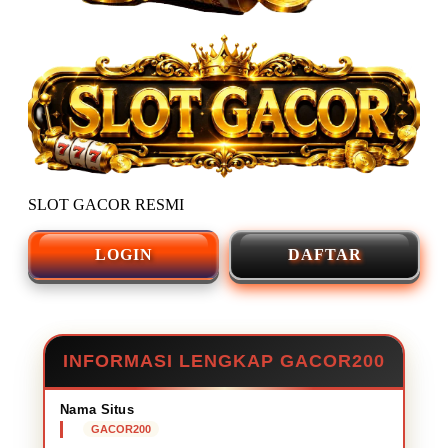
SLOT GACOR RESMI
LOGIN
DAFTAR
INFORMASI LENGKAP GACOR200
Nama Situs
GACOR200