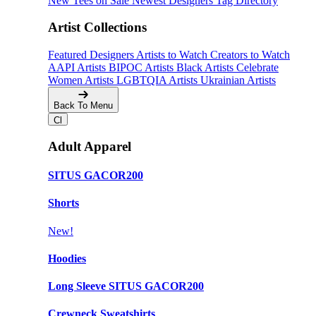
New Tees on Sale
Newest Designers
Tag Directory
Artist Collections
Featured Designers
Artists to Watch
Creators to Watch
AAPI Artists
BIPOC Artists
Black Artists
Celebrate
Women Artists
LGBTQIA Artists
Ukrainian Artists
Back To Menu
Adult Apparel
SITUS GACOR200
Shorts
New!
Hoodies
Long Sleeve SITUS GACOR200
Crewneck Sweatshirts