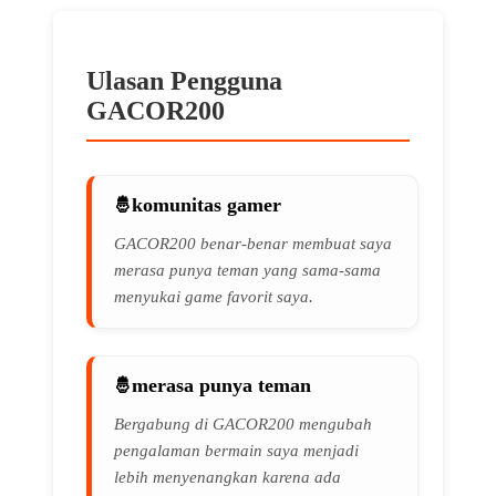
Ulasan Pengguna
GACOR200
komunitas gamer
GACOR200 benar-benar membuat saya
merasa punya teman yang sama-sama
menyukai game favorit saya.
merasa punya teman
Bergabung di GACOR200 mengubah
pengalaman bermain saya menjadi
lebih menyenangkan karena ada