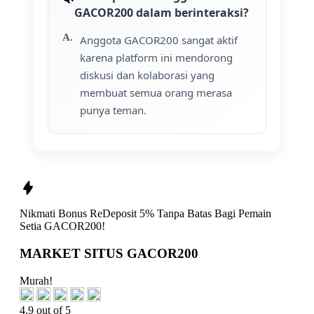
GACOR200 dalam berinteraksi?
Anggota GACOR200 sangat aktif
karena platform ini mendorong
diskusi dan kolaborasi yang
membuat semua orang merasa
punya teman.
Nikmati
Bonus ReDeposit 5% Tanpa Batas
Bagi Pemain
Setia
GACOR200!
MARKET SITUS GACOR200
Murah!
4.9 out of 5