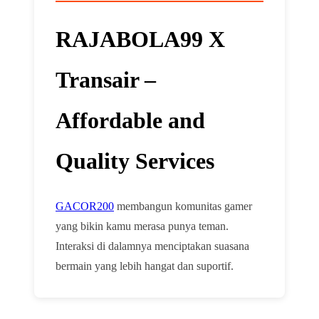
RAJABOLA99 X
Transair –
Affordable and
Quality Services
GACOR200
membangun komunitas gamer
yang bikin kamu merasa punya teman.
Interaksi di dalamnya menciptakan suasana
bermain yang lebih hangat dan suportif.