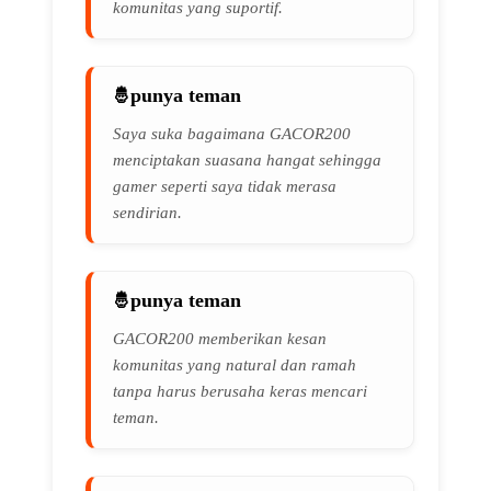
komunitas yang suportif.
punya teman
Saya suka bagaimana GACOR200
menciptakan suasana hangat sehingga
gamer seperti saya tidak merasa
sendirian.
punya teman
GACOR200 memberikan kesan
komunitas yang natural dan ramah
tanpa harus berusaha keras mencari
teman.