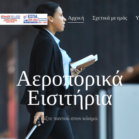
Αρχική
Σχετικά με εμάς
Υ
Αεροπορικά
Εισιτήρια
Πετάξτε παντού στον κόσμο.