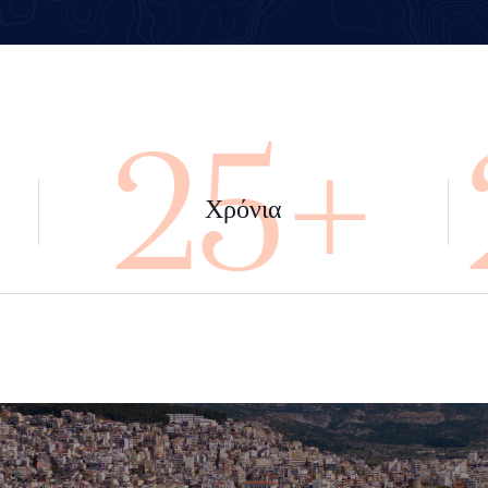
+
45+
Χρόνια