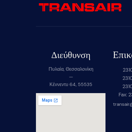
Επικ
Διεύθυνση
Πυλαία, Θεσσαλονίκη
231
—
231
Κέννεντυ 64, 55535
231
Fax: 
transair