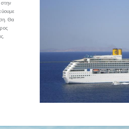
 στην
τεύουμε
ση. Θα
προς
ς.