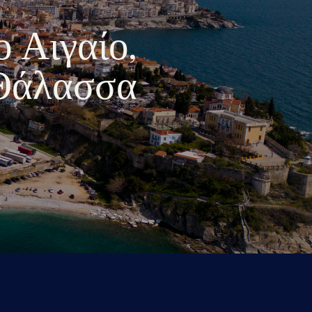
ο Αιγαίο,
 Θάλασσα