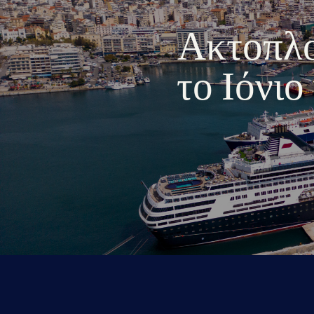
Ακτοπλοι
το Ιόνι