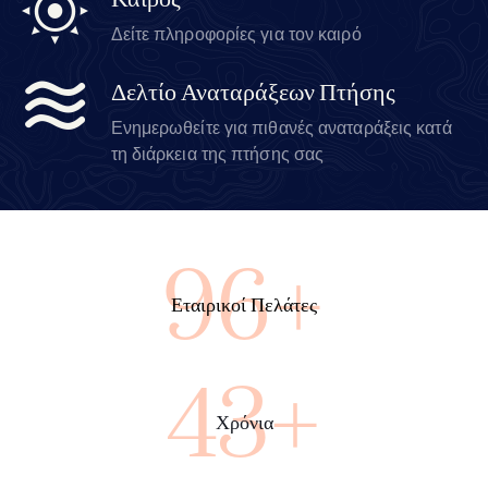
Καιρός
Δείτε πληροφορίες για τον καιρό
Δελτίο Αναταράξεων Πτήσης
Ενημερωθείτε για πιθανές αναταράξεις κατά
τη διάρκεια της πτήσης σας
100+
Εταιρικοί Πελάτες
45+
Χρόνια