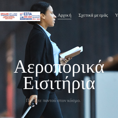
Αρχική
Σχετικά με εμάς
Υ
Αεροπορικά
Εισιτήρια
Πετάξτε παντού στον κόσμο.