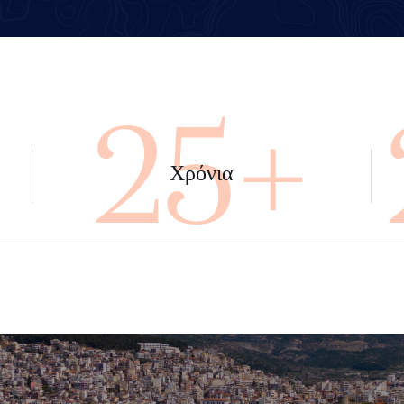
+
45+
Χρόνια