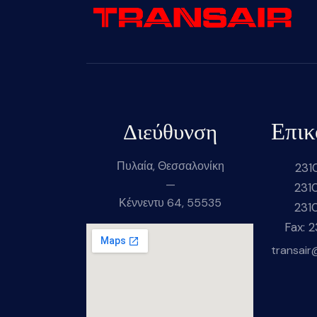
Επικ
Διεύθυνση
Πυλαία, Θεσσαλονίκη
231
—
231
Κέννεντυ 64, 55535
231
Fax: 
transair