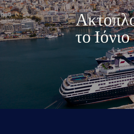
Ακτοπλοι
το Ιόνι