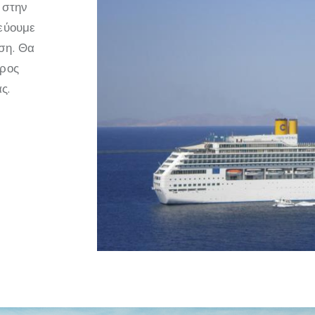
 στην
τεύουμε
ση. Θα
προς
ς.