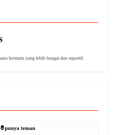
s
na bermain yang lebih hangat dan suportif.
punya teman