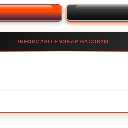
INFORMASI LENGKAP GACOR200