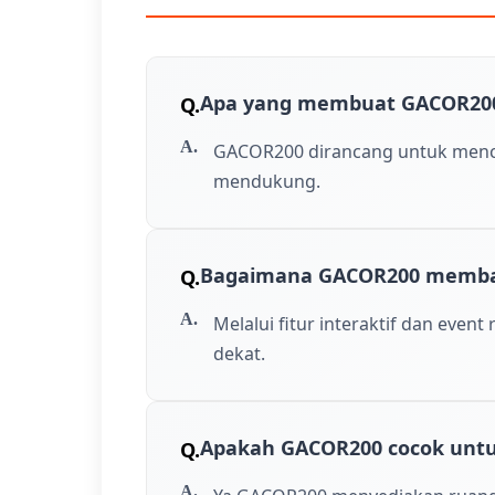
Apa yang membuat GACOR200 
GACOR200 dirancang untuk menci
mendukung.
Bagaimana GACOR200 memban
Melalui fitur interaktif dan ev
dekat.
Apakah GACOR200 cocok untu