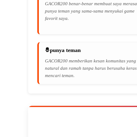
GACOR200 benar-benar membuat saya merasa
punya teman yang sama-sama menyukai game
favorit saya.
punya teman
GACOR200 memberikan kesan komunitas yang
natural dan ramah tanpa harus berusaha keras
mencari teman.