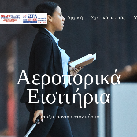
Αρχική
Σχετικά με εμάς
Υ
Αεροπορικά
Εισιτήρια
Πετάξτε παντού στον κόσμο.