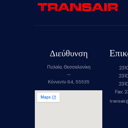
Επικ
Διεύθυνση
Πυλαία, Θεσσαλονίκη
231
—
231
Κέννεντυ 64, 55535
231
Fax: 
transair