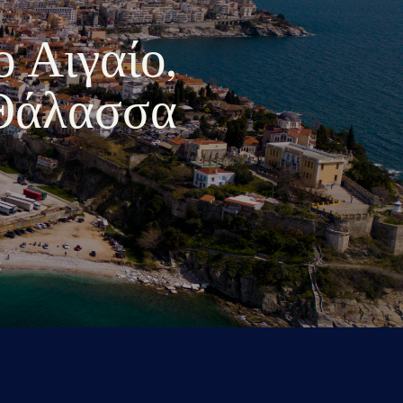
ο Αιγαίο,
 Θάλασσα