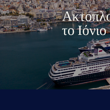
Ακτοπλοι
το Ιόνι