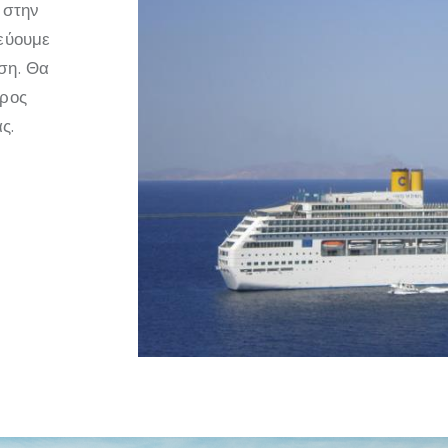
 στην
τεύουμε
ση. Θα
προς
ς.