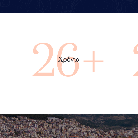
+
45+
Χρόνια