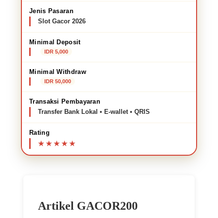
Jenis Pasaran
Slot Gacor 2026
Minimal Deposit
IDR 5,000
Minimal Withdraw
IDR 50,000
Transaksi Pembayaran
Transfer Bank Lokal • E-wallet • QRIS
Rating
Artikel GACOR200