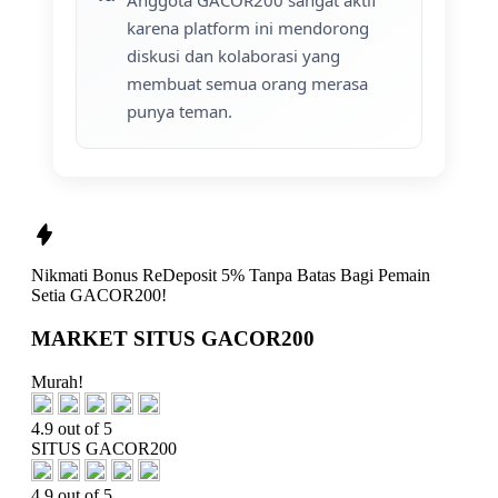
Anggota GACOR200 sangat aktif
karena platform ini mendorong
diskusi dan kolaborasi yang
membuat semua orang merasa
punya teman.
Nikmati
Bonus ReDeposit 5% Tanpa Batas
Bagi Pemain
Setia
GACOR200!
MARKET SITUS GACOR200
Murah!
4.9 out of 5
SITUS GACOR200
4.9 out of 5