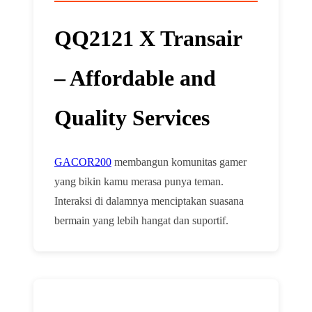
QQ2121 X Transair
– Affordable and
Quality Services
GACOR200
membangun komunitas gamer
yang bikin kamu merasa punya teman.
Interaksi di dalamnya menciptakan suasana
bermain yang lebih hangat dan suportif.