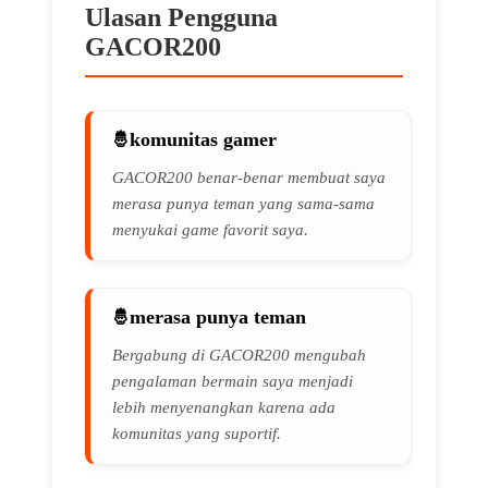
Ulasan Pengguna
GACOR200
komunitas gamer
GACOR200 benar-benar membuat saya
merasa punya teman yang sama-sama
menyukai game favorit saya.
merasa punya teman
Bergabung di GACOR200 mengubah
pengalaman bermain saya menjadi
lebih menyenangkan karena ada
komunitas yang suportif.