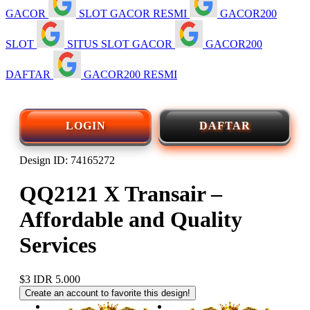
GACOR
SLOT GACOR RESMI
GACOR200
SLOT
SITUS SLOT GACOR
GACOR200
DAFTAR
GACOR200 RESMI
LOGIN
DAFTAR
Design ID: 74165272
QQ2121 X Transair –
Affordable and Quality
Services
$3
IDR 5.000
Create an account to favorite this design!