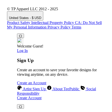
© TP Apparel LLC 2012 - 2025
United States - $ USD
Product Safety
Intellectual Property Policy
CA: Do Not Sell
My Personal Information
Privacy Policy
Terms
Welcome Guest!
Log In
Sign Up
Create an account to save your favorite designs for
viewing anytime, on any device.
Create an Account
Artist Sign Up
About TeePublic
Social
Responsibility
Create Account