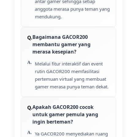
antar gamer sehingga setiap
anggota merasa punya teman yang
mendukung.
Bagaimana GACOR200
membantu gamer yang
merasa kesepian?
Melalui fitur interaktif dan event
rutin GACOR200 memfasilitasi
pertemuan virtual yang membuat
gamer merasa punya teman dekat.
Apakah GACOR200 cocok
untuk gamer pemula yang
ingin berteman?
Ya GACOR200 menyediakan ruang