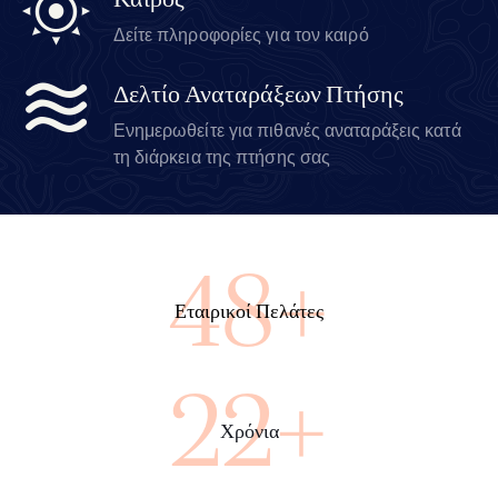
Καιρός
Δείτε πληροφορίες για τον καιρό
Δελτίο Αναταράξεων Πτήσης
Ενημερωθείτε για πιθανές αναταράξεις κατά
τη διάρκεια της πτήσης σας
89+
Εταιρικοί Πελάτες
40+
Χρόνια