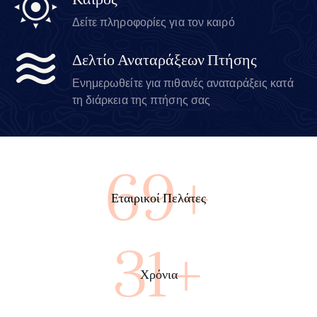
Καιρός
Δείτε πληροφορίες για τον καιρό
Δελτίο Αναταράξεων Πτήσης
Ενημερωθείτε για πιθανές αναταράξεις κατά
τη διάρκεια της πτήσης σας
100+
Εταιρικοί Πελάτες
45+
Χρόνια