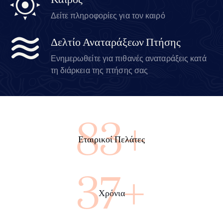
Καιρός
Δείτε πληροφορίες για τον καιρό
Δελτίο Αναταράξεων Πτήσης
Ενημερωθείτε για πιθανές αναταράξεις κατά
τη διάρκεια της πτήσης σας
88+
Εταιρικοί Πελάτες
39+
Χρόνια