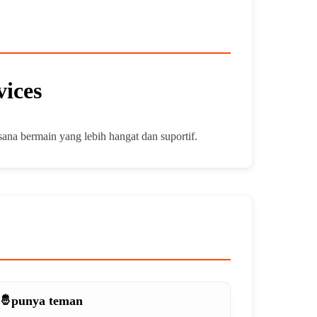
ices
na bermain yang lebih hangat dan suportif.
punya teman