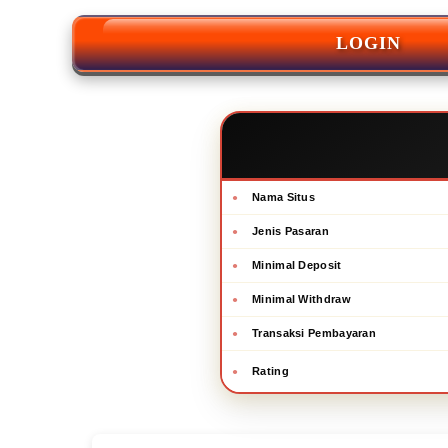
LOGIN
Nama Situs
Jenis Pasaran
Minimal Deposit
Minimal Withdraw
Transaksi Pembayaran
Rating