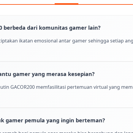
berbeda dari komunitas gamer lain?
ptakan ikatan emosional antar gamer sehingga setiap a
tu gamer yang merasa kesepian?
ent rutin GACOR200 memfasilitasi pertemuan virtual yang 
k gamer pemula yang ingin berteman?