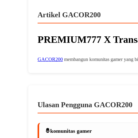
Artikel GACOR200
PREMIUM777 X Transair
GACOR200
membangun komunitas gamer yang biki
Ulasan Pengguna GACOR200
komunitas gamer