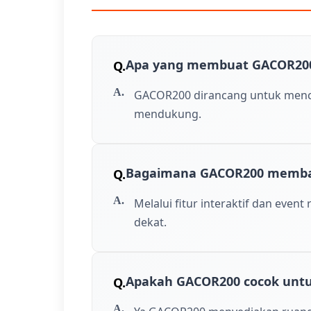
Apa yang membuat GACOR200 
GACOR200 dirancang untuk menci
mendukung.
Bagaimana GACOR200 memban
Melalui fitur interaktif dan ev
dekat.
Apakah GACOR200 cocok untu