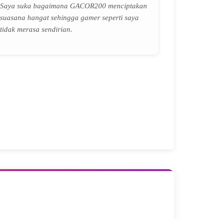
Saya suka bagaimana GACOR200 menciptakan
suasana hangat sehingga gamer seperti saya
tidak merasa sendirian.