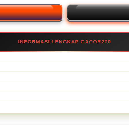
INFORMASI LENGKAP GACOR200