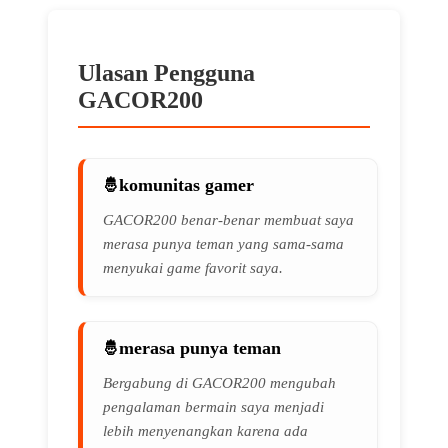
Ulasan Pengguna
GACOR200
komunitas gamer
GACOR200 benar-benar membuat saya
merasa punya teman yang sama-sama
menyukai game favorit saya.
merasa punya teman
Bergabung di GACOR200 mengubah
pengalaman bermain saya menjadi
lebih menyenangkan karena ada