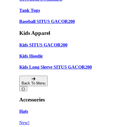
Tank Tops
Baseball SITUS GACOR200
Kids Apparel
Kids SITUS GACOR200
Kids Hoodie
Kids Long Sleeve SITUS GACOR200
Back To Menu
Accessories
Hats
New!