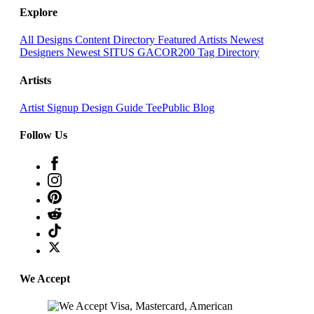
Explore
All Designs
Content Directory
Featured Artists
Newest
Designers
Newest SITUS GACOR200
Tag Directory
Artists
Artist Signup
Design Guide
TeePublic Blog
Follow Us
We Accept