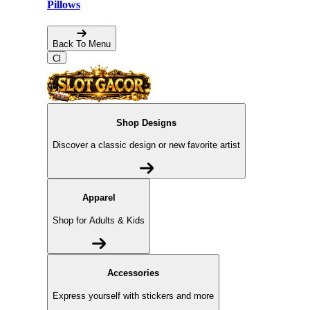
Pillows
Back To Menu
Shop Designs
Discover a classic design or new favorite artist
Apparel
Shop for Adults & Kids
Accessories
Express yourself with stickers and more