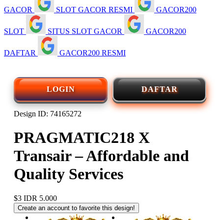
GACOR
SLOT GACOR RESMI
GACOR200
SLOT
SITUS SLOT GACOR
GACOR200
DAFTAR
GACOR200 RESMI
LOGIN
DAFTAR
Design ID: 74165272
PRAGMATIC218 X
Transair – Affordable and
Quality Services
$3
IDR 5.000
Create an account to favorite this design!