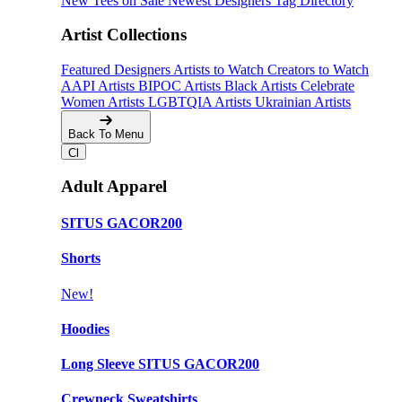
New Tees on Sale
Newest Designers
Tag Directory
Artist Collections
Featured Designers
Artists to Watch
Creators to Watch
AAPI Artists
BIPOC Artists
Black Artists
Celebrate
Women Artists
LGBTQIA Artists
Ukrainian Artists
Back To Menu
Adult Apparel
SITUS GACOR200
Shorts
New!
Hoodies
Long Sleeve SITUS GACOR200
Crewneck Sweatshirts