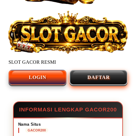
SLOT GACOR RESMI
LOGIN
DAFTAR
INFORMASI LENGKAP GACOR200
Nama Situs
GACOR200