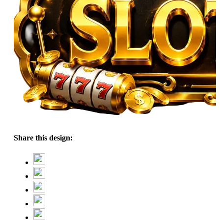
Share this design: