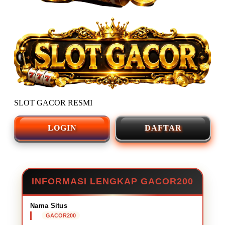
SLOT GACOR RESMI
LOGIN
DAFTAR
INFORMASI LENGKAP GACOR200
Nama Situs
GACOR200