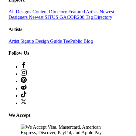
All Designs
Content Directory
Featured Artists
Newest
Designers
Newest SITUS GACOR200
Tag Directory
Artists
Artist Signup
Design Guide
TeePublic Blog
Follow Us
We Accept