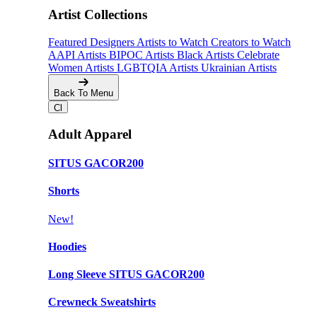
Artist Collections
Featured Designers
Artists to Watch
Creators to Watch
AAPI Artists
BIPOC Artists
Black Artists
Celebrate
Women Artists
LGBTQIA Artists
Ukrainian Artists
Back To Menu
Adult Apparel
SITUS GACOR200
Shorts
New!
Hoodies
Long Sleeve SITUS GACOR200
Crewneck Sweatshirts