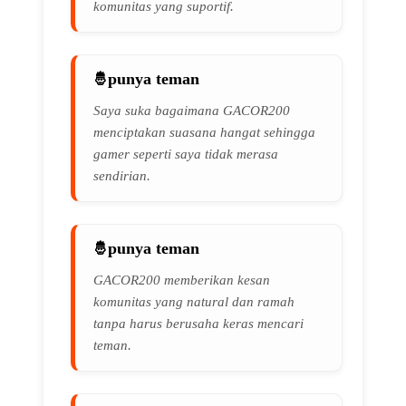
komunitas yang suportif.
punya teman
Saya suka bagaimana GACOR200
menciptakan suasana hangat sehingga
gamer seperti saya tidak merasa
sendirian.
punya teman
GACOR200 memberikan kesan
komunitas yang natural dan ramah
tanpa harus berusaha keras mencari
teman.