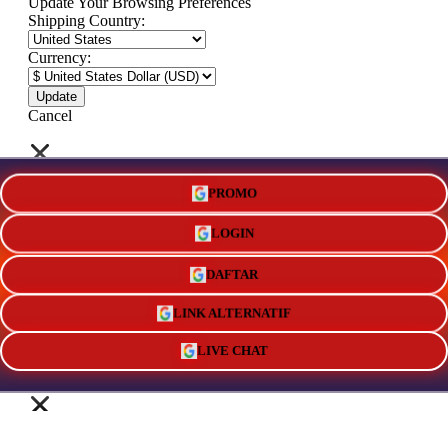
Update Your Browsing Preferences
Shipping Country:
Currency:
Cancel
PROMO
Katie:
5'10"
160
LOGIN
Select your person:
DAFTAR
Male
Female
Height
LINK ALTERNATIF
Short
Med
Tall
Weight
LIVE CHAT
Slim
Avg
Heavy
View Size Chart