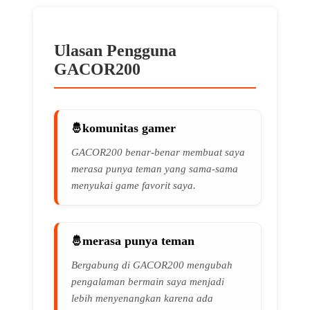
Ulasan Pengguna
GACOR200
komunitas gamer
GACOR200 benar-benar membuat saya
merasa punya teman yang sama-sama
menyukai game favorit saya.
merasa punya teman
Bergabung di GACOR200 mengubah
pengalaman bermain saya menjadi
lebih menyenangkan karena ada