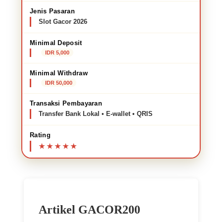
Jenis Pasaran
Slot Gacor 2026
Minimal Deposit
IDR 5,000
Minimal Withdraw
IDR 50,000
Transaksi Pembayaran
Transfer Bank Lokal • E-wallet • QRIS
Rating
Artikel GACOR200