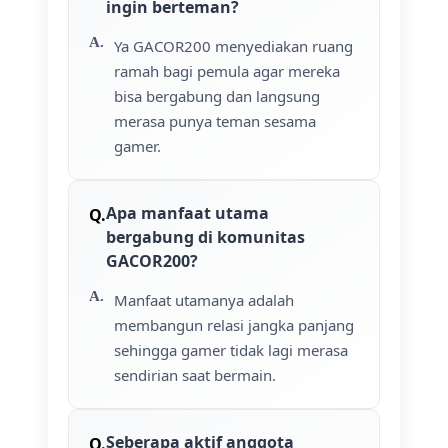
ingin berteman?
Ya GACOR200 menyediakan ruang
ramah bagi pemula agar mereka
bisa bergabung dan langsung
merasa punya teman sesama
gamer.
Apa manfaat utama
bergabung di komunitas
GACOR200?
Manfaat utamanya adalah
membangun relasi jangka panjang
sehingga gamer tidak lagi merasa
sendirian saat bermain.
Seberapa aktif anggota