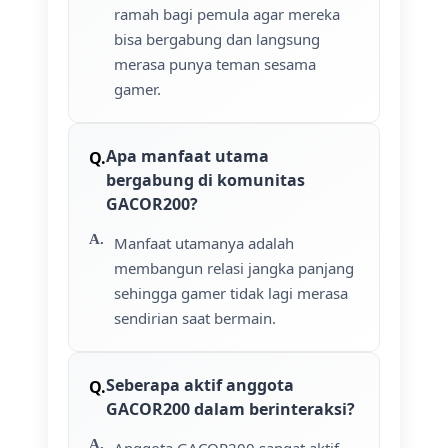
ramah bagi pemula agar mereka
bisa bergabung dan langsung
merasa punya teman sesama
gamer.
Apa manfaat utama
bergabung di komunitas
GACOR200?
Manfaat utamanya adalah
membangun relasi jangka panjang
sehingga gamer tidak lagi merasa
sendirian saat bermain.
Seberapa aktif anggota
GACOR200 dalam berinteraksi?