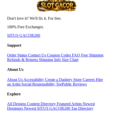
Don't love it? We'll fix it. For free.
100% Free Exchanges.
SITUS GACOR200
Support
Order Status
Contact Us
Coupon Codes
FAQ
Free Shipping
Refunds & Returns
Shipping Info
Size Chart
About Us
About Us
Accessibility
Create a Dashery Store
Careers
Hire
an Artist
Social Responsibility
TeePublic Reviews
Explore
All Designs
Content Directory
Featured Artists
Newest
Designers
Newest SITUS GACOR200
Tag Directory