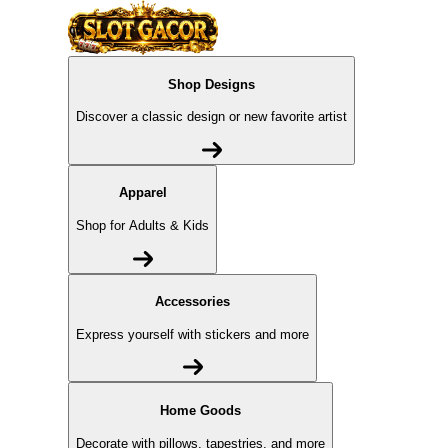
Shop Designs
Discover a classic design or new favorite artist
Apparel
Shop for Adults & Kids
Accessories
Express yourself with stickers and more
Home Goods
Decorate with pillows, tapestries, and more