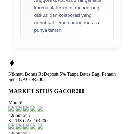
Anggota GACOR200 sangat aktif
karena platform ini mendorong
diskusi dan kolaborasi yang
membuat semua orang merasa
punya teman.
Nikmati
Bonus ReDeposit 5% Tanpa Batas
Bagi Pemain
Setia
GACOR200!
MARKET SITUS GACOR200
Murah!
4.9 out of 5
SITUS GACOR200
4.9 out of 5