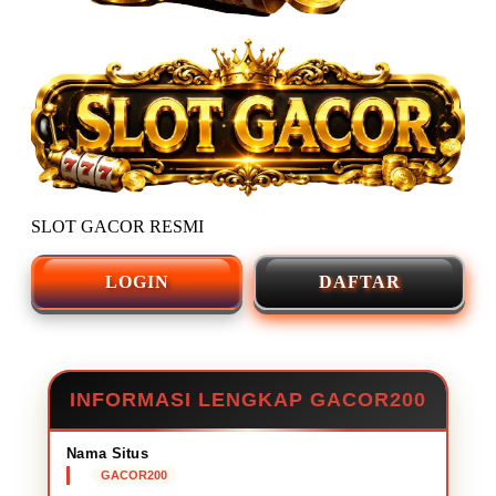
SLOT GACOR RESMI
LOGIN
DAFTAR
INFORMASI LENGKAP GACOR200
Nama Situs
GACOR200