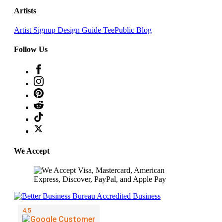
Artists
Artist Signup
Design Guide
TeePublic Blog
Follow Us
We Accept