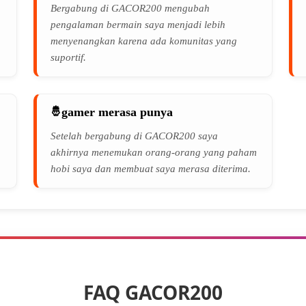
Bergabung di GACOR200 mengubah
pengalaman bermain saya menjadi lebih
menyenangkan karena ada komunitas yang
suportif.
gamer merasa punya
Setelah bergabung di GACOR200 saya
akhirnya menemukan orang-orang yang paham
hobi saya dan membuat saya merasa diterima.
FAQ GACOR200