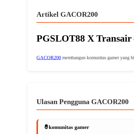
Artikel GACOR200
PGSLOT88 X Transair –
GACOR200
membangun komunitas gamer yang biki
Ulasan Pengguna GACOR200
komunitas gamer