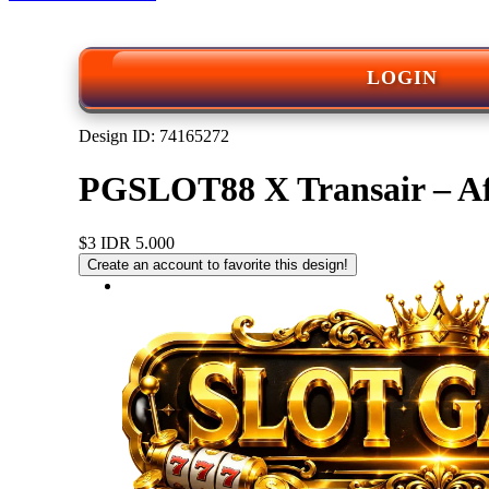
LOGIN
Design ID: 74165272
PGSLOT88 X Transair – Aff
$3
IDR 5.000
Create an account to favorite this design!