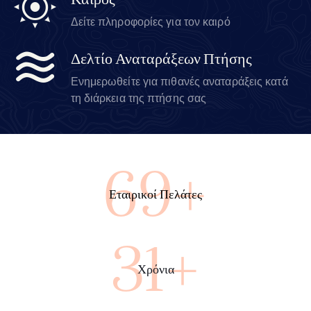
Καιρός
Δείτε πληροφορίες για τον καιρό
Δελτίο Αναταράξεων Πτήσης
Ενημερωθείτε για πιθανές αναταράξεις κατά
τη διάρκεια της πτήσης σας
100+
Εταιρικοί Πελάτες
45+
Χρόνια